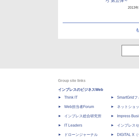
ろ 第五弾～
2013
Group site links
インプレスのビジネスWeb
Think IT
SmartGri
Web担当者Forum
ネットショ
インプレス総合研究所
Impress Busi
IT Leaders
インプレス
ドローンジャーナル
DIGITAL