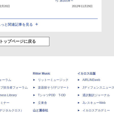
ろ 第四弾～
年2月20日
2012年11月29日
もっと関連記事を見る
トップページに戻る
Rittor Music
イカロス出版
dフォーラム
リットーミュージック
AIRLINEweb
ップ担当者フォーラム
楽器探そう!デジマート
Jディフェンスニュー
ness Library
TシャツPOD T-OD
通訳翻訳ジャーナル
セミナー
立東舎
JレスキューWeb
 X（デジタルクロス）
山と溪谷社
イカロスアカデミー