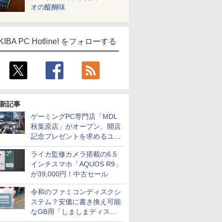
オの醍醐味
KIBA PC Hotline! をフォローする
新記事
ゲーミングPC専門店「MDL
秋葉原店」がオープン、開店
記念プレゼントを求めるユー
ザーが押し寄せ長蛇の列に
ライカ監修カメラ搭載の6.5
インチスマホ「AQUOS R9」
が39,000円！中古セール
令和のファミコンディスクシ
ステム？安価に書き換え可能
なGB用「しましまディスク
システム」