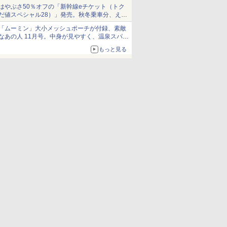
当選無効分
はやぶさ50％オフの「新幹線eチケット（トク
だ値スペシャル28）」発売。秋冬乗車分、えき
ねっと限定
「ムーミン」大小メッシュポーチが付録、素敵
なあの人 11月号。中身が見やすく、温泉スパに
も使える
もっと見る