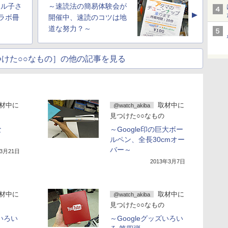
ャル子さ
～速読法の簡易体験会が
▲
ラボ冊
開催中、速読のコツは地
道な努力？～
けた○○なもの］の他の記事を見る
材中に
取材中に
@watch_akiba
見つけた○○なもの
な
～Google印の巨大ボー
ルペン、全長30cmオー
バー～
年3月21日
2013年3月7日
材中に
取材中に
@watch_akiba
見つけた○○なもの
ズいろい
～Googleグッズいろい