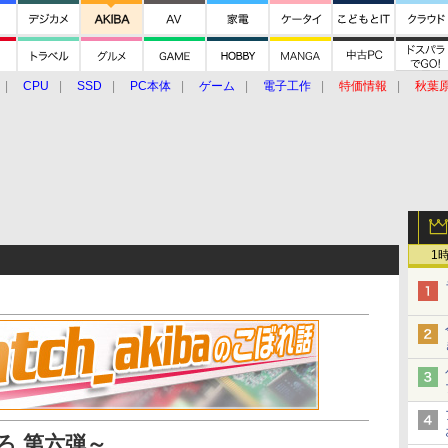
CPU
SSD
PC本体
ゲーム
電子工作
特価情報
秋葉
グルメ
イベント
価格動向
1
いろ 第六弾～