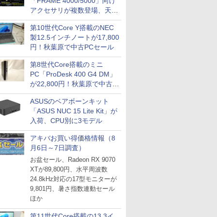
「FRAME 4000/5000」向け
アクセサリが複数登場、天然
木製パネルや背面コネクタ対
第10世代Core Y搭載のNEC
応トレイなど
製12.5インチノートが17,800
円！秋葉原で中古PCセール
第8世代Core搭載のミニ
PC「ProDesk 400 G4 DM」
が22,800円！秋葉原で中古
PCセール
ASUSのベアボーンキット
「ASUS NUC 15 Lite Kit」が
入荷、CPU別に3モデル
アキバお買い得価格情報（8
月6日～7日調査）
お盆セール、Radeon RX 9070
XTが89,800円、水平周波数
24.8kHz対応の17型モニターが
9,801円、暑さ指数連動セール
ほか
第11世代Core搭載の13.3イ