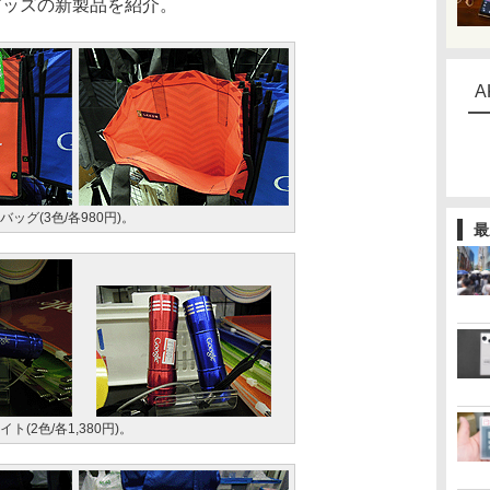
ルグッズの新製品を紹介。
A
バッグ(3色/各980円)。
最
イト(2色/各1,380円)。