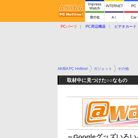
PCパーツ
PC周辺機器
ビデオカード
タブレット
おもしろグッズ
ショップ
AKIBA PC Hotline!
ガジェット
その他
取材中に見つけた○○なもの
～Googleグッズいろ