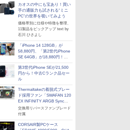
カオスの中にも宝あり！買い
手の通販力も試される“ミニ
PC”の世界を覗いてみよう
価格帯別に仕様や特徴を整理、
11製品をピックアップ text by
石川 ひさよし
「iPhone 14 128GB」が
58,880円、「第2世代iPhone
SE 64GB」が18,880円！中
古Bランク品セール
第3世代iPhone SEが21,500
円から！中古Cランク品セー
ル
Thermaltakeの着脱式ブレー
ド採用ファン「SWAFAN 120
EX INFINITY ARGB Sync」
に単品パッケージ
交換用リバースファンブレード
付属
CORSAIR製PCケース