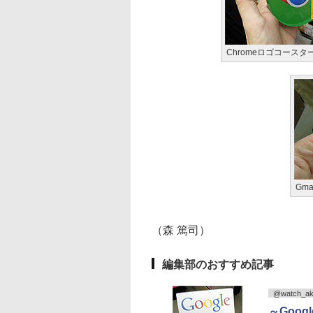
Chromeロゴコースター
Gm
（森 篤司）
編集部のおすすめ記事
@watch_ak
～Goo