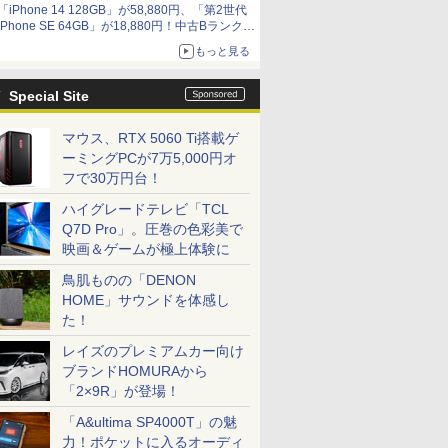
「iPhone 14 128GB」が58,880円、「第2世代
9,801円、暑さ指数連動セール ほか
iPhone SE 64GB」が18,880円！中古Bランク品
セール
もっと見る
Special Site
マウス、RTX 5060 Ti搭載ゲ
ーミングPCが7万5,000円オ
フで30万円台！
ハイグレードテレビ「TCL
Q7D Pro」。圧巻の色彩美で
映画＆ゲームが極上体験に
鳥肌ものの「DENON
HOME」サウンドを体感し
た！
レイズのプレミアムカー向け
ブランドHOMURAから
「2×9R」が登場！
「A&ultima SP4000T」の魅
力！ポケットに入るオーディ