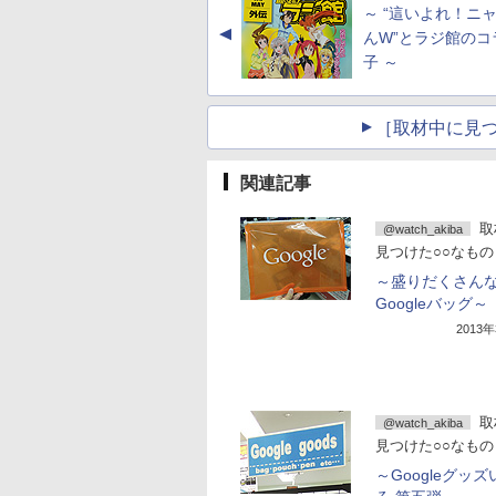
～ “這いよれ！ニ
▲
んW”とラジ館のコ
子 ～
［取材中に見つ
関連記事
取
@watch_akiba
見つけた○○なもの
～盛りだくさん
Googleバッグ～
2013
取
@watch_akiba
見つけた○○なもの
～Googleグッ