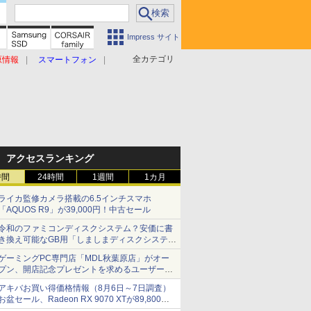
Impress サイト
全カテゴリ
原情報
スマートフォン
アクセスランキング
時間
24時間
1週間
1カ月
ライカ監修カメラ搭載の6.5インチスマホ
「AQUOS R9」が39,000円！中古セール
令和のファミコンディスクシステム？安価に書
き換え可能なGB用「しましまディスクシステ
ム」
ゲーミングPC専門店「MDL秋葉原店」がオー
プン、開店記念プレゼントを求めるユーザーが
押し寄せ長蛇の列に
アキバお買い得価格情報（8月6日～7日調査）
お盆セール、Radeon RX 9070 XTが89,800
円、水平周波数24.8kHz対応の17型モニターが