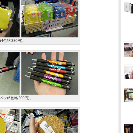
4色/各380円)。
ペン(6色/各200円)。