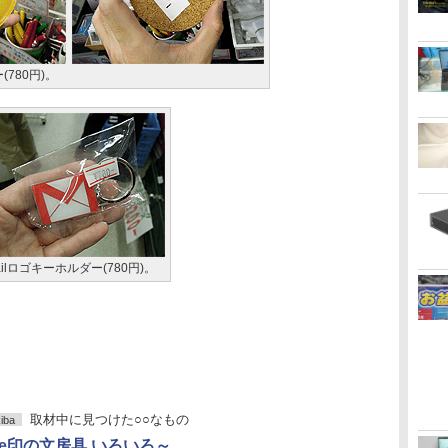
(780円)。
ailロゴキーホルダー(780円)。
取材中に見つけた○○なもの
iba
gle印の文房具 いろいろ～