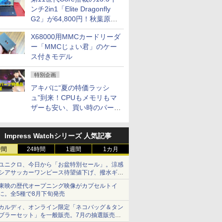
ンチ2in1「Elite Dragonfly
G2」が64,800円！秋葉原で
中古PCセール
X68000用MMCカードリーダ
ー「MMCじょい君」のケー
ス付きモデル
特別企画
アキバに“夏の特価ラッシ
ュ”到来！CPUもメモリもマ
ザーも安い、買い時のパーツ
は？【8月7日(金)22時配信】
Impress Watchシリーズ 人気記事
時間
24時間
1週間
1カ月
ユニクロ、今日から「お盆特別セール」。涼感
シアサッカーワンピース待望値下げ、撥水ギア
ショーツは1990円に
東映の歴代オープニング映像がカプセルトイ
に。全5種で8月下旬発売
カルディ、オンライン限定「ネコバッグ＆タン
ブラーセット」を一般販売。7月の抽選販売の