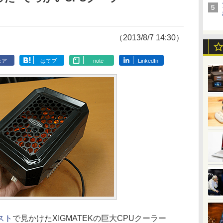
（2013/8/7 14:30）
ェア
はてブ
note
LinkedIn
スト
で見かけたXIGMATEKの巨大CPUクーラー