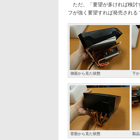
ただ、「要望が多ければ検討す
フが強く要望すれば発売される
側面から見た状態
下か
背面から見た状態
製品