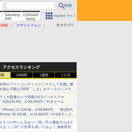
Impress サイト
全カテゴリ
原情報
スマートフォン
アクセスランキング
時間
24時間
1週間
1カ月
令和のファミコンディスクシステム？安価に書
き換え可能なGB用「しましまディスクシステ
ム」
ライカ監修カメラ搭載の6.5インチスマホ
「AQUOS R9」が39,000円！中古セール
「iPhone 14 128GB」が58,880円、「第2世代
iPhone SE 64GB」が18,880円！中古Bランク品
セール
カオスの中にも宝あり！買い手の通販力も試さ
れる“ミニPC”の世界を覗いてみよう 価格帯別に
仕様や特徴を整理、11製品をピックアップ text