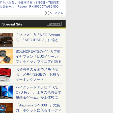
アキバお買い得価格情報（8月6日～7日調査）
by 石川 ひさよし
お盆セール、Radeon RX 9070 XTが89,800
円、水平周波数24.8kHz対応の17型モニターが
もっと見る
9,801円、暑さ指数連動セール ほか
Special Site
iFi audio主力「NEO Stream
3」「NEO iDSD 3」に迫る
SOUNDPEATSのイヤカフ型
イヤフォン「UU2イヤーカ
フ」をイヤカフマニアが語る
お値段そのままでメモリ倍
増！メモリ32GBの「お得な
ゲーミングノート」
ハイグレードテレビ「TCL
Q7D Pro」。圧巻の色彩美で
映画＆ゲームが極上体験に
「A&ultima SP4000T」の魅
力！ポケットに入るオーディ