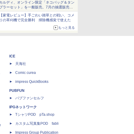
カルディ、オンライン限定「ネコバッグ＆タン
ブラーセット」を一般販売。7月の抽選販売の
当選無効分
【家電レビュー】手ごわい雑草との戦い、コメ
リの草刈機で完全勝利 掃除機感覚で使えた
もっと見る
ICE
天海社
ス
Comic curea
impress QuickBooks
PUBFUN
パブファンセルフ
IPGネットワーク
TシャツPOD pTa.shop
カスタム写真集POD fabli
e
Impress Group Publication