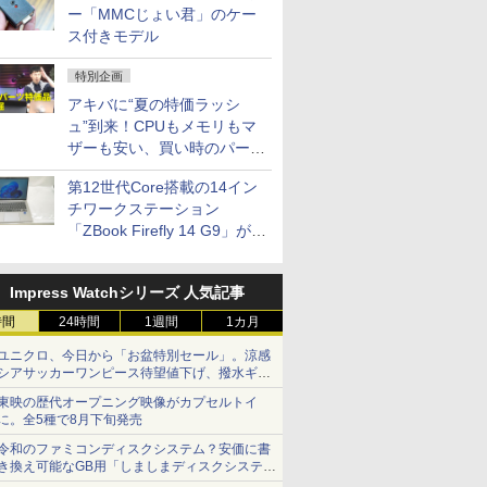
ー「MMCじょい君」のケー
ス付きモデル
特別企画
アキバに“夏の特価ラッシ
ュ”到来！CPUもメモリもマ
ザーも安い、買い時のパーツ
は？【8月7日(金)22時配信】
第12世代Core搭載の14イン
チワークステーション
「ZBook Firefly 14 G9」が
79,800円！秋葉原で中古PC
セール
Impress Watchシリーズ 人気記事
時間
24時間
1週間
1カ月
ユニクロ、今日から「お盆特別セール」。涼感
シアサッカーワンピース待望値下げ、撥水ギア
ショーツは1990円に
東映の歴代オープニング映像がカプセルトイ
に。全5種で8月下旬発売
令和のファミコンディスクシステム？安価に書
き換え可能なGB用「しましまディスクシステ
ム」