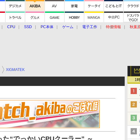
CPU
SSD
PC本体
ゲーム
電子工作
特価情報
秋葉
グルメ
イベント
価格動向
ー
XIGMATEK
1
た“でっかいCPUクーラー” ～