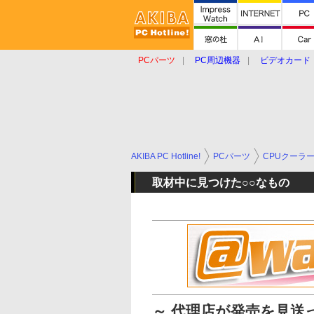
PCパーツ
PC周辺機器
ビデオカード
タブレット
おもしろグッズ
ショップ
AKIBA PC Hotline!
PCパーツ
CPUクーラ
取材中に見つけた○○なもの
～ 代理店が発売を見送っ