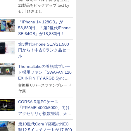
11製品をピックアップ text by
石川 ひさよし
「iPhone 14 128GB」が
58,880円、「第2世代iPhone
SE 64GB」が18,880円！中
古Bランク品セール
第3世代iPhone SEが21,500
円から！中古Cランク品セー
ル
Thermaltakeの着脱式ブレー
ド採用ファン「SWAFAN 120
EX INFINITY ARGB Sync」
に単品パッケージ
交換用リバースファンブレード
付属
CORSAIR製PCケース
「FRAME 4000/5000」向け
アクセサリが複数登場、天然
木製パネルや背面コネクタ対
第10世代Core Y搭載のNEC
応トレイなど
製12.5インチノートが17,800