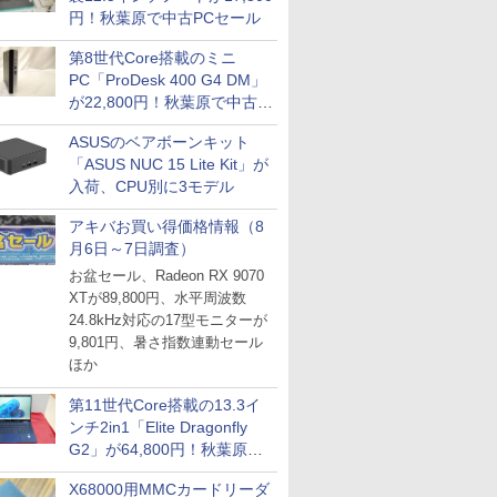
円！秋葉原で中古PCセール
第8世代Core搭載のミニ
PC「ProDesk 400 G4 DM」
が22,800円！秋葉原で中古
PCセール
ASUSのベアボーンキット
「ASUS NUC 15 Lite Kit」が
入荷、CPU別に3モデル
アキバお買い得価格情報（8
月6日～7日調査）
お盆セール、Radeon RX 9070
XTが89,800円、水平周波数
24.8kHz対応の17型モニターが
9,801円、暑さ指数連動セール
ほか
第11世代Core搭載の13.3イ
ンチ2in1「Elite Dragonfly
G2」が64,800円！秋葉原で
中古PCセール
X68000用MMCカードリーダ