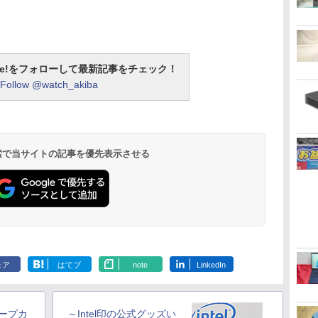
otline!をフォローして最新記事をチェック！
Follow @watch_akiba
 検索で当サイトの記事を優先表示させる
ェア
はてブ
note
LinkedIn
ープカ
～Intel印の公式グッズい