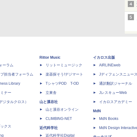
Rittor Music
イカロス出版
dフォーラム
リットーミュージック
AIRLINEweb
ップ担当者フォーラム
楽器探そう!デジマート
Jディフェンスニュー
ness Library
TシャツPOD T-OD
通訳翻訳ジャーナル
セミナー
立東舎
JレスキューWeb
 X（デジタルクロス）
山と溪谷社
イカロスアカデミー
山と溪谷オンライン
MdN
CLIMBING-NET
MdN Books
ブックス
近代科学社
MdN Design Interactiv
ing
近代科学社Digital