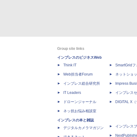
Group site links
インプレスのビジネスWeb
Think IT
SmartGri
Web担当者Forum
ネットショ
インプレス総合研究所
Impress Busi
IT Leaders
インプレス
ドローンジャーナル
DIGITAL
ネッ担お悩み相談室
インプレスの本と雑誌
インプレス
デジタルカメラマガジン
NextPublish