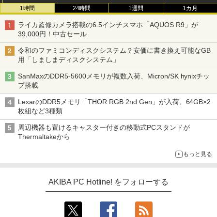
1時間
24時間
1週間
1カ月
ライカ監修カメラ搭載の6.5インチスマホ「AQUOS R9」が
39,000円！中古セール
令和のファミコンディスクシステム？安価に書き換え可能なGB
用「しましまディスクシステム」
SanMaxのDDR5-5600メモリが複数入荷、Micron/SK hynixチッ
プ搭載
LexarのDDR5メモリ「THOR RGB 2nd Gen」が入荷、64GB×2
枚組など3種類
周辺機器も置けるキャスター付きの移動式PCスタンドが
Thermaltakeから
もっと見る
AKIBA PC Hotline! をフォローする