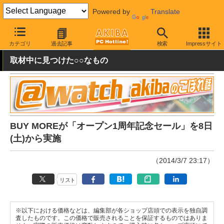
Powered by
Translate
AKIBA PC Hotline!
秋葉原情報
価格情報
特価情報
カテゴリ
過去記事
検索
Impressサイト
取材中に見つけた○○なもの
BUY MOREが「オープン1周年記念セール」を8日
(土)から実施
（2014/3/7 23:17）
リスト
※以下における価格などは、編集部が各ショップ店頭での表示を独自調
査したものです。この価格で販売されることを保証するものではありま