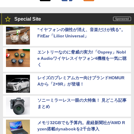
Special Site
“イヤフォンの個性が消え、音楽だけが残る”。
FitEar「Lilior Universal」
エントリーなのに脅威の実力!「Osprey」Nobl
e Audioワイヤレスイヤフォン4機種を一気に聴
く
レイズのプレミアムカー向けブランドHOMUR
Aから「2×9R」が登場！
ソニーミラーレス一眼の大特集！ 見どころ記事
まとめ
メモリ32GBでも予算内。産経新聞社がAMD R
yzen搭載dynabookを2千台導入