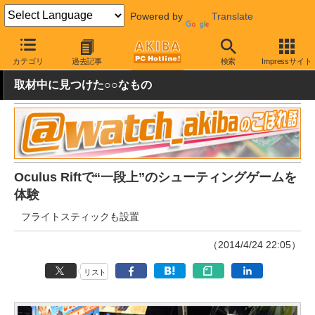
Powered by
Translate
AKIBA PC Hotline!
PC周辺機器
HMD
カテゴリ
過去記事
検索
Impressサイト
取材中に見つけた○○なもの
Oculus Riftで“一段上”のシューティングゲームを
体験
フライトスティックも設置
（2014/4/24 22:05）
リスト