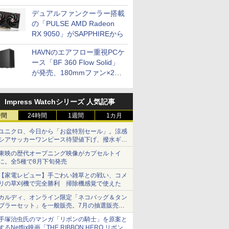
開発
デュアルファンクーラー搭載
の「PULSE AMD Radeon
RX 9050」がSAPPHIREから
HAVNのエアフロー重視PCケ
ース「BF 360 Flow Solid」
が発売、180mmファン×2搭
載
Impress Watchシリーズ 人気記事
時間
24時間
1週間
1カ月
ユニクロ、今日から「お盆特別セール」。涼感
シアサッカーワンピース待望値下げ、撥水ギア
ショーツは1990円に
東映の歴代オープニング映像がカプセルトイ
に。全5種で8月下旬発売
【家電レビュー】手ごわい雑草との戦い、コメ
リの草刈機で完全勝利 掃除機感覚で使えた
カルディ、オンライン限定「ネコバッグ＆タン
ブラーセット」を一般販売。7月の抽選販売の
当選無効分
手塚治虫氏のマンガ「リボンの騎士」を原案と
するNetflix映画「THE RIBBON HERO リボンヒ