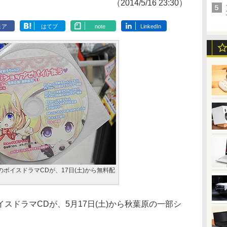
（2014/5/16 23:30）
ェア
はてブ
note
LinkedIn
ボイスドラマCDが、17日(土)から無料配
ドラマCDが、5月17日(土)から秋葉原の一部シ