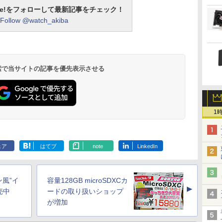
otline!をフォローして最新記事をチェック！
Follow @watch_akiba
 検索で当サイトの記事を優先表示させる
1
ェア
はてブ
note
LinkedIn
ン風”イ
容量128GB microSDXCカ
▲
売中
ードの取り扱いショップ
が増加