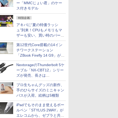
ー「MMCじょい君」のケー
ス付きモデル
特別企画
アキバに“夏の特価ラッシ
ュ”到来！CPUもメモリもマ
ザーも安い、買い時のパーツ
は？【8月7日(金)22時配信】
第12世代Core搭載の14イン
チワークステーション
「ZBook Firefly 14 G9」が
79,800円！秋葉原で中古PC
NextorageのThunderbolt 5ケ
セール
ーブル「NX-CBT12」シリー
ズが発売、長さは
30cm/50cm/1mの3種類
プロ生ちゃんグッズの新作、
手のひらサイズのミニキャン
バスが入荷。絵柄は5種類
iPadでもそのまま使えるボー
ルペン「STYLUS 2WAY」が
エレコムから、ゼブラと共同