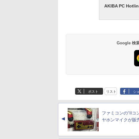
AKIBA PC H
Google
ポスト
リスト
シ
ファミコンの“IIコ
▲
ヤホンマイクが販