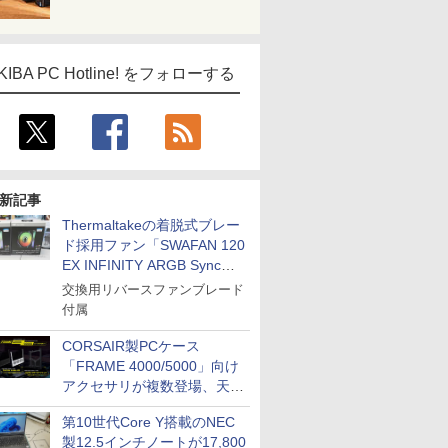
KIBA PC Hotline! をフォローする
新記事
Thermaltakeの着脱式ブレー
ド採用ファン「SWAFAN 120
EX INFINITY ARGB Sync」
に単品パッケージ
交換用リバースファンブレード
付属
CORSAIR製PCケース
「FRAME 4000/5000」向け
アクセサリが複数登場、天然
木製パネルや背面コネクタ対
第10世代Core Y搭載のNEC
応トレイなど
製12.5インチノートが17,800