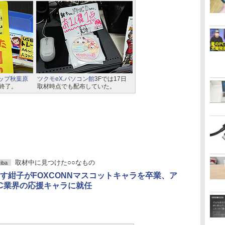
ップ秋葉原
ツクモeX.パソコン館
3Fでは17日
布終了。
取材時点でも配布していた。
取材中に見つけた○○なもの
iba
す紺子がFOXCONNマスコットキャラを卒業、ア
C業界の応援キャラに就任