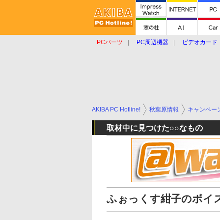
PCパーツ
PC周辺機器
ビデオカード
タブレット
おもしろグッズ
ショップ
AKIBA PC Hotline!
秋葉原情報
キャンペー
取材中に見つけた○○なもの
ふぉっくす紺子のボイ