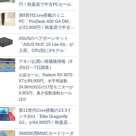
円！秋葉原で中古PCセール
第8世代Core搭載のミニ
PC「ProDesk 400 G4 DM」
が22,800円！秋葉原で中古
PCセール
ASUSのベアボーンキット
「ASUS NUC 15 Lite Kit」が
入荷、CPU別に3モデル
アキバお買い得価格情報（8
月6日～7日調査）
お盆セール、Radeon RX 9070
XTが89,800円、水平周波数
24.8kHz対応の17型モニターが
9,801円、暑さ指数連動セール
ほか
第11世代Core搭載の13.3イ
ンチ2in1「Elite Dragonfly
G2」が64,800円！秋葉原で
中古PCセール
X68000用MMCカードリーダ