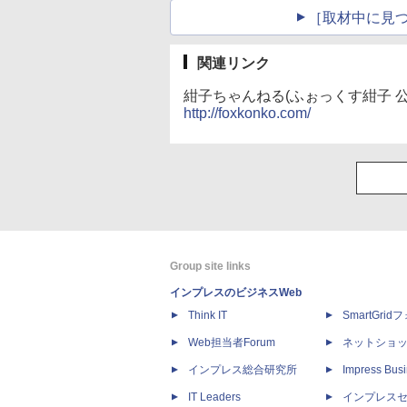
［取材中に見つ
関連リンク
紺子ちゃんねる(ふぉっくす紺子 公
http://foxkonko.com/
Group site links
インプレスのビジネスWeb
Think IT
SmartGri
Web担当者Forum
ネットショ
インプレス総合研究所
Impress Busi
IT Leaders
インプレス