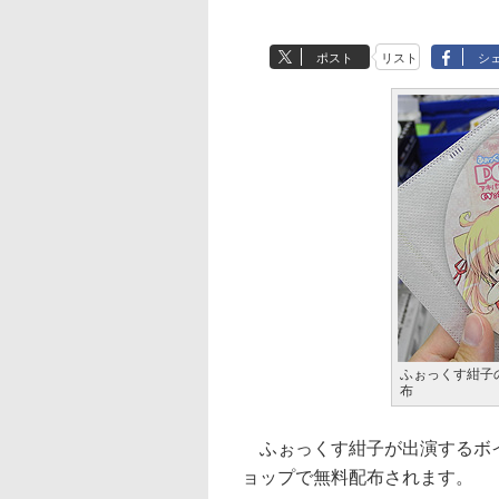
ポスト
リスト
シ
ふぉっくす紺子の
布
ふぉっくす紺子が出演するボイス
ョップで無料配布されます。