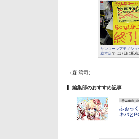
サンコーレアモノショ
総本店
では17日に配
（森 篤司）
編集部のおすすめ記事
@watch_ak
ふぉっく
キバとP