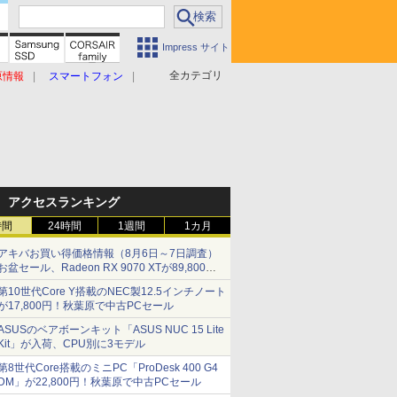
Impress サイト
全カテゴリ
原情報
スマートフォン
アクセスランキング
時間
24時間
1週間
1カ月
アキバお買い得価格情報（8月6日～7日調査）
お盆セール、Radeon RX 9070 XTが89,800
円、水平周波数24.8kHz対応の17型モニターが
第10世代Core Y搭載のNEC製12.5インチノート
9,801円、暑さ指数連動セール ほか
が17,800円！秋葉原で中古PCセール
ASUSのベアボーンキット「ASUS NUC 15 Lite
Kit」が入荷、CPU別に3モデル
第8世代Core搭載のミニPC「ProDesk 400 G4
DM」が22,800円！秋葉原で中古PCセール