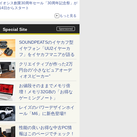
イオシス創業30周年セール「30周年記念祭」が
14日からスタート
もっと見る
Special Site
SOUNDPEATSのイヤカフ型
イヤフォン「UU2イヤーカ
フ」をイヤカフマニアが語る
クリエイティブが作った2万
円台の“小さなピュアオーデ
ィオスピーカー”
お値段そのままでメモリ倍
増！メモリ32GBの「お得な
ゲーミングノート」
レイズのパワーデザインホイ
ール「M6」に新色登場!!
性能の良いお得な中古PC情
報はこのページでチェック！