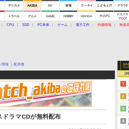
CPU
SSD
PC本体
ゲーム
電子工作
特価情報
秋葉
グルメ
イベント
価格動向
ン情報
配布物
1
スドラマCDが無料配布