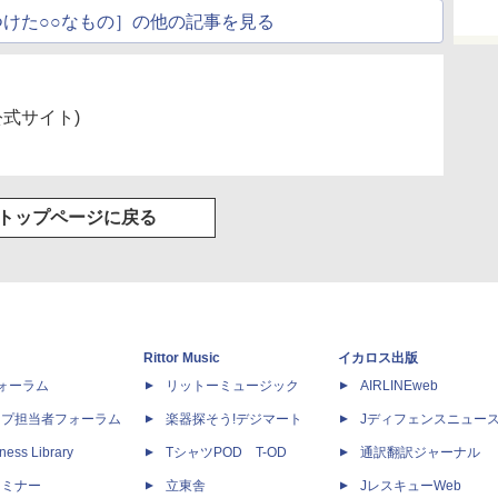
けた○○なもの］の他の記事を見る
式サイト)
トップページに戻る
Rittor Music
イカロス出版
dフォーラム
リットーミュージック
AIRLINEweb
ップ担当者フォーラム
楽器探そう!デジマート
Jディフェンスニュー
ness Library
TシャツPOD T-OD
通訳翻訳ジャーナル
セミナー
立東舎
JレスキューWeb