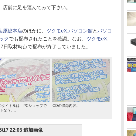
、店舗に足を運んでみて下さい。
葉原総本店
のほかに、
ツクモeX.パソコン館
と
パソコ
ック
でも配布されたことを確認。なお、
ツクモeX.
17日取材時点で配布が終了していました。
のタイトルは「PCショップで
CDの収録内容。
トなう」。
5/17 22:05 追加画像