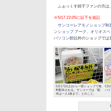
ふぉっくす紺子ファンの方は
※5/17 22:05に以下を追記
サンコーレアモノショップ秋
ンショップ アーク
、
オリオスペ
パソコン館
以外のショップでは
5月17日(土)から一部ショップで無
CD
料配布される。サンコーでは「配
バイ
布は一人1枚まで」とのこと。