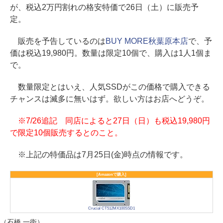
が、税込2万円割れの格安特価で26日（土）に販売予
定。
販売を予告しているのは
BUY MORE秋葉原本店
で、予
価は税込19,980円。数量は限定10個で、購入は1人1個ま
で。
数量限定とはいえ、人気SSDがこの価格で購入できる
チャンスは滅多に無いはず。欲しい方はお店へどうぞ。
※7/26追記 同店によると27日（日）も税込19,980円
で限定10個販売するとのこと。
※上記の特価品は7月25日(金)時点の情報です。
[Amazonで購入]
Crucial CT512MX100SSD1
（石橋 一衛）