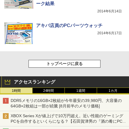
ーク結果
2014年6月14日
アキバ店員のPCパーツウォッチ
2014年6月17日
トップページに戻る
アクセスランキング
1時間
24時間
1週間
1カ月
DDR5メモリの16GB×2枚組が今年最安の39,980円、大容量の
64GB×2枚組は一部が続騰 [8月前半のメモリ価格]
XBOX Series Xが値上げで10万円超え。近い性能のゲーミング
PCを自作するといくらになる？【石田賀津男の『酒の肴にPCゲ
ーム』】