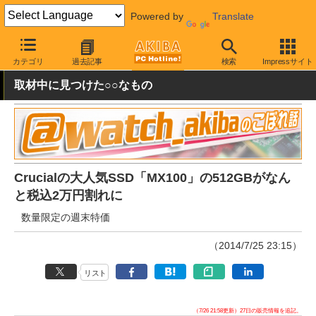
Powered by
Translate
AKIBA PC Hotline!
秋葉原情報
価格情報
特価情報
カテゴリ
過去記事
検索
Impressサイト
取材中に見つけた○○なもの
Crucialの大人気SSD「MX100」の512GBがなん
と税込2万円割れに
数量限定の週末特価
（2014/7/25 23:15）
リスト
（7/26 21:58更新）27日の販売情報を追記。