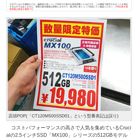
※以下における価格などは、編集部が各ショップ店頭での表示を独自調査したものです。この価格で販売されることを保証
するものではありません。実際の販売価格は変動しますので、購入時に各ショップ店頭にてご確認ください。※
特記無き価
格情報は税抜き価格です。
店頭POP(「CT120M500SSD01」という型番表記は誤り)
コストパフォーマンスの高さで人気を集めているCruci
alの2.5インチSSD「MX100」シリーズの512GBモデル