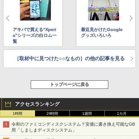
アキバで買える“Xperi
最近見かけたGoogle
a”シリーズの白ロム一
グッズいろいろ
覧
［取材中に見つけた○○なもの］の他の記事を見る
トップページに戻る
アクセスランキング
1時間
24時間
1週間
1カ月
令和のファミコンディスクシステム？安価に書き換え可能なGB
用「しましまディスクシステム」