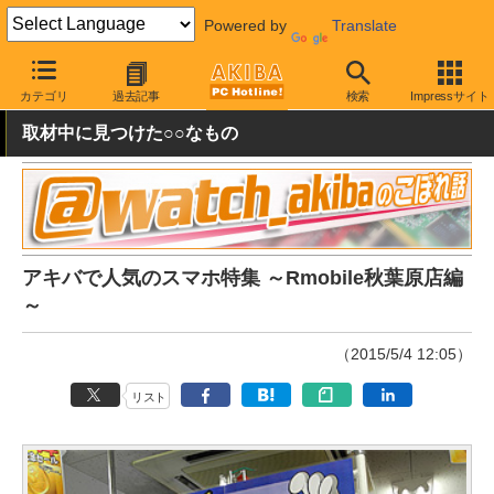
Powered by
Translate
AKIBA PC Hotline!
モバイル
スマートフォン
その他
カテゴリ
過去記事
検索
Impressサイト
取材中に見つけた○○なもの
アキバで人気のスマホ特集 ～Rmobile秋葉原店編
～
（2015/5/4 12:05）
リスト