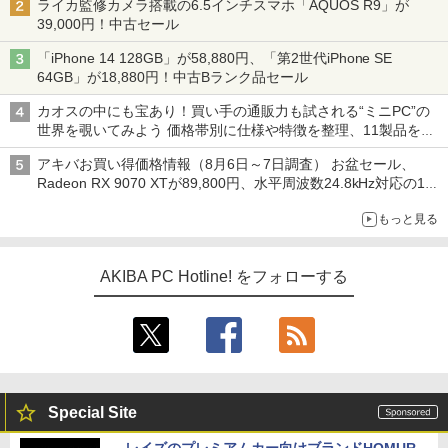
ライカ監修カメラ搭載の6.5インチスマホ「AQUOS R9」が
39,000円！中古セール
「iPhone 14 128GB」が58,880円、「第2世代iPhone SE
64GB」が18,880円！中古Bランク品セール
カオスの中にも宝あり！買い手の通販力も試される“ミニPC”の
世界を覗いてみよう 価格帯別に仕様や特徴を整理、11製品をピ
ックアップ text by 石川 ひさよし
アキバお買い得価格情報（8月6日～7日調査） お盆セール、
Radeon RX 9070 XTが89,800円、水平周波数24.8kHz対応の17
型モニターが9,801円、暑さ指数連動セール ほか
もっと見る
AKIBA PC Hotline! をフォローする
Special Site
レイズのプレミアムカー向けブランドHOMUR