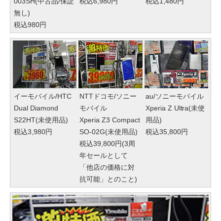
003SH(中古品/保証
税込6,980円
税込1,480円
無し)
税込980円
イーモバイル/HTC
NTTドコモ/ソニー
au/ソニーモバイル
Dual Diamond
モバイル
Xperia Z Ultra(未使
S22HT(未使用品)
Xperia Z3 Compact
用品)
税込3,980円
SO-02G(未使用品)
税込35,800円
税込39,800円(3周
年セールとして
「他店の価格に対
抗可能」とのこと)