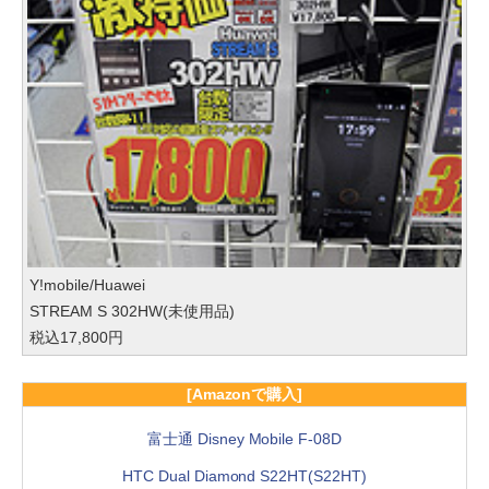
Y!mobile/Huawei
STREAM S 302HW(未使用品)
税込17,800円
[Amazonで購入]
富士通 Disney Mobile F-08D
HTC Dual Diamond S22HT(S22HT)