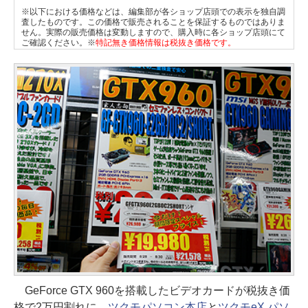
※以下における価格などは、編集部が各ショップ店頭での表示を独自調
査したものです。この価格で販売されることを保証するものではありま
せん。実際の販売価格は変動しますので、購入時に各ショップ店頭にて
ご確認ください。※
特記無き価格情報は税抜き価格です。
GeForce GTX 960を搭載したビデオカードが税抜き価
格で2万円割れに。
ツクモパソコン本店
と
ツクモeX.パソ