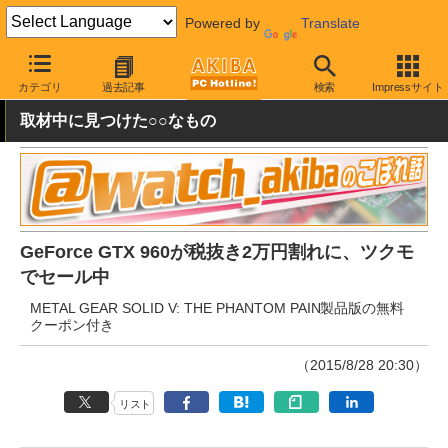
Powered by
Translate
AKIBA PC Hotline!
秋葉原情報
価格情報
特価情報
カテゴリ
過去記事
検索
Impressサイト
取材中に見つけた○○なもの
GeForce GTX 960が税抜き2万円割れに、ツクモ
でセール中
METAL GEAR SOLID V: THE PHANTOM PAIN製品版の無料
クーポン付き
（2015/8/28 20:30）
リスト