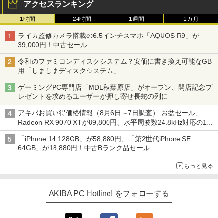
アクセスランキング
1時間
24時間
1週間
1カ月
ライカ監修カメラ搭載の6.5インチスマホ「AQUOS R9」が
39,000円！中古セール
令和のファミコンディスクシステム？安価に書き換え可能なGB
用「しましまディスクシステム」
ゲーミングPC専門店「MDL秋葉原店」がオープン、開店記念プ
レゼントを求めるユーザーが押し寄せ長蛇の列に
アキバお買い得価格情報（8月6日～7日調査） お盆セール、
Radeon RX 9070 XTが89,800円、水平周波数24.8kHz対応の17
型モニターが9,801円、暑さ指数連動セール ほか
「iPhone 14 128GB」が58,880円、「第2世代iPhone SE
64GB」が18,880円！中古Bランク品セール
もっと見る
AKIBA PC Hotline! をフォローする