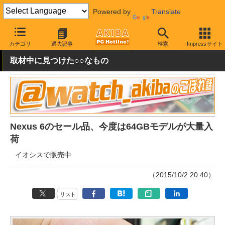
Powered by
Translate
AKIBA PC Hotline!
モバイル
タブレット
その他
カテゴリ
過去記事
検索
Impressサイト
取材中に見つけた○○なもの
Nexus 6のセール品、今度は64GBモデルが大量入
荷
イオシスで販売中
（2015/10/2 20:40）
リスト