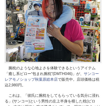
腕枕のような心地よさを体験できるというアイテム
「癒し系ピロー“包まれ腕枕”(DMTH046)」が、
サンコー
レアモノショップ秋葉原総本店
で販売中。店頭価格は税
込2,980円。
これは、「彼氏に腕枕をしてもらっている気分に浸れ
る」(サンコー)という男性の左上半身を模した枕(ピロ