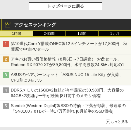
トップページに戻る
アクセスランキング
1時間
24時間
1週間
1カ月
第10世代Core Y搭載のNEC製12.5インチノートが17,800円！秋
葉原で中古PCセール
アキバお買い得価格情報（8月6日～7日調査） お盆セール、
Radeon RX 9070 XTが89,800円、水平周波数24.8kHz対応の17
型モニターが9,801円、暑さ指数連動セール ほか
ASUSのベアボーンキット「ASUS NUC 15 Lite Kit」が入荷、
CPU別に3モデル
DDR5メモリの16GB×2枚組が今年最安の39,980円、大容量の
64GB×2枚組は一部が続騰 [8月前半のメモリ価格]
Sandisk(Western Digital)製SSDの特価・下落が顕著、最速級の
「SN8100」8TBが一時17万円割れ [8月前半のSSD価格]
もっと見る