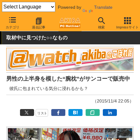
Powered by
Translate
AKIBA PC Hotline!
おもしろグッズ・キャラもの
おもしろグッズ
カテゴリ
過去記事
検索
Impressサイト
取材中に見つけた○○なもの
男性の上半身を模した“腕枕”がサンコーで販売中
彼氏に包まれている気分に浸れるかも？
（2015/11/4 22:05）
リスト