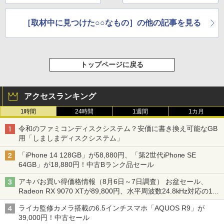
ク
［取材中に見つけた○○なもの］の他の記事を見る
トップページに戻る
アクセスランキング
1時間
24時間
1週間
1カ月
令和のファミコンディスクシステム？安価に書き換え可能なGB
用「しましまディスクシステム」
「iPhone 14 128GB」が58,880円、「第2世代iPhone SE
64GB」が18,880円！中古Bランク品セール
アキバお買い得価格情報（8月6日～7日調査） お盆セール、
Radeon RX 9070 XTが89,800円、水平周波数24.8kHz対応の17
型モニターが9,801円、暑さ指数連動セール ほか
ライカ監修カメラ搭載の6.5インチスマホ「AQUOS R9」が
39,000円！中古セール