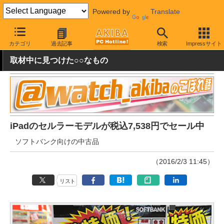
Powered by
Translate
AKIBA PC Hotline!
秋葉原情報
価格情報
特価情報
カテゴリ
過去記事
検索
Impressサイト
取材中に見つけた○○なもの
iPadのセルラーモデルが税込7,538円でセール中
ソフトバンク向けの中古品
（2016/2/3 11:45）
リスト