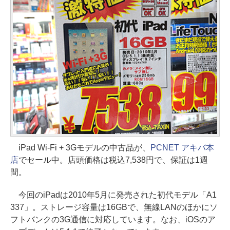
iPad Wi-Fi + 3Gモデルの中古品が、
PCNET アキバ本
店
でセール中。店頭価格は税込7,538円で、保証は1週
間。
今回のiPadは2010年5月に発売された初代モデル「A1
337」。ストレージ容量は16GBで、無線LANのほかにソ
フトバンクの3G通信に対応しています。なお、iOSのア