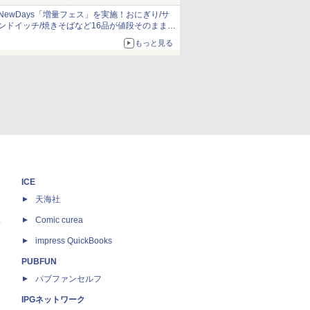
NewDays「増量フェス」を実施！おにぎり/サ
ンドイッチ/焼きそばなど16品が値段そのままで
ボリュームアップ
もっと見る
ICE
天海社
ス
Comic curea
impress QuickBooks
PUBFUN
パブファンセルフ
IPGネットワーク