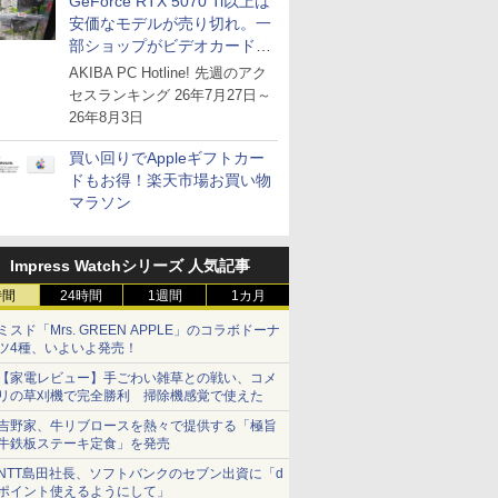
GeForce RTX 5070 Ti以上は
安価なモデルが売り切れ。一
部ショップがビデオカードの
購入制限を実施したニュース
AKIBA PC Hotline! 先週のアク
が注目を集める
セスランキング 26年7月27日～
26年8月3日
買い回りでAppleギフトカー
ドもお得！楽天市場お買い物
マラソン
Impress Watchシリーズ 人気記事
時間
24時間
1週間
1カ月
ミスド「Mrs. GREEN APPLE」のコラボドーナ
ツ4種、いよいよ発売！
【家電レビュー】手ごわい雑草との戦い、コメ
リの草刈機で完全勝利 掃除機感覚で使えた
吉野家、牛リブロースを熱々で提供する「極旨
牛鉄板ステーキ定食」を発売
NTT島田社長、ソフトバンクのセブン出資に「d
ポイント使えるようにして」