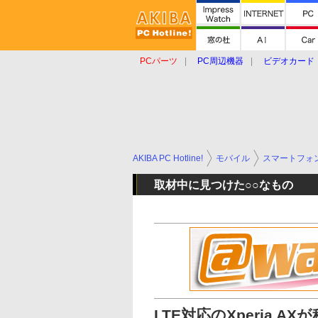
PCパーツ
PC周辺機器
ビデオカード
タブレット
おもしろグッズ
ショップ
AKIBA PC Hotline!
モバイル
スマートフォ
取材中に見つけた○○なもの
LTE対応のXperia A