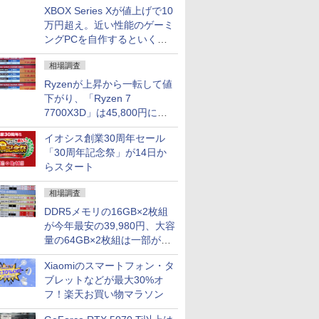
XBOX Series Xが値上げで10
万円超え。近い性能のゲーミ
ングPCを自作するといくら
になる？
相場調査
Ryzenが上昇から一転して値
下がり、「Ryzen 7
7700X3D」は45,800円に急
落し「Ryzen 7 7800X3D」
イオシス創業30周年セール
との価格逆転解消 [8月前半の
「30周年記念祭」が14日か
CPU価格]
らスタート
相場調査
DDR5メモリの16GB×2枚組
が今年最安の39,980円、大容
量の64GB×2枚組は一部が続
騰 [8月前半のメモリ価格]
Xiaomiのスマートフォン・タ
ブレットなどが最大30%オ
フ！楽天お買い物マラソン