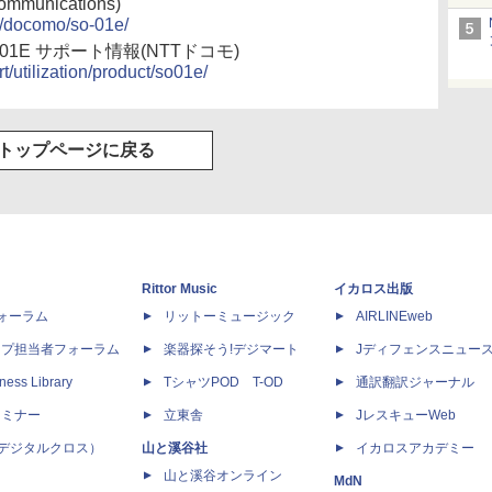
ommunications)
a/docomo/so-01e/
AX SO-01E サポート情報(NTTドコモ)
/utilization/product/so01e/
トップページに戻る
Rittor Music
イカロス出版
dフォーラム
リットーミュージック
AIRLINEweb
ップ担当者フォーラム
楽器探そう!デジマート
Jディフェンスニュー
ness Library
TシャツPOD T-OD
通訳翻訳ジャーナル
セミナー
立東舎
JレスキューWeb
 X（デジタルクロス）
山と溪谷社
イカロスアカデミー
山と溪谷オンライン
MdN