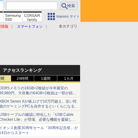
Impress サイト
全カテゴリ
原情報
スマートフォン
アクセスランキング
時間
24時間
1週間
1カ月
DDR5メモリの16GB×2枚組が今年最安の
39,980円、大容量の64GB×2枚組は一部が続騰
[8月前半のメモリ価格]
XBOX Series Xが値上げで10万円超え。近い性
能のゲーミングPCを自作するといくらになる？
【石田賀津男の『酒の肴にPCゲーム』】
USBケーブルの確認に特化した「USB Cable
Checker Lite」が登場、必要な機能を凝縮しコ
ンパクトに 7日発売
イオシス創業30周年セール「30周年記念祭」が
14日からスタート