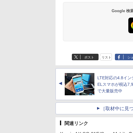
Google
ポスト
リスト
シ
LTE対応の4.8イ
▲
ELスマホが税込7,9
で大量販売中
［取材中に見つ
関連リンク