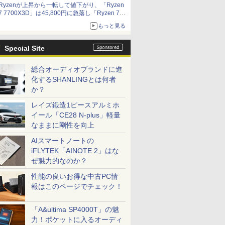
Ryzenが上昇から一転して値下がり、「Ryzen
7 7700X3D」は45,800円に急落し「Ryzen 7
7800X3D」との価格逆転解消 [8月前半のCPU
もっと見る
価格]
Special Site
総合オーディオブランドに進
化するSHANLINGとは何者
か？
レイズ鍛造1ピースアルミホ
イール「CE28 N-plus」軽量
なままに剛性を向上
AIスマートノートの
iFLYTEK「AINOTE 2」はな
ぜ魅力的なのか？
性能の良いお得な中古PC情
報はこのページでチェック！
「A&ultima SP4000T」の魅
力！ポケットに入るオーディ