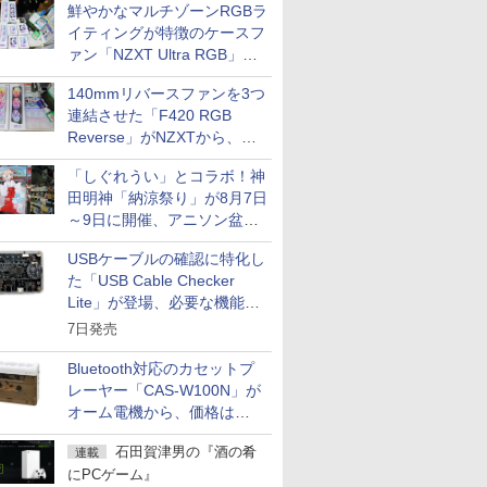
鮮やかなマルチゾーンRGBラ
イティングが特徴のケースフ
ァン「NZXT Ultra RGB」が
発売、計8製品
140mmリバースファンを3つ
連結させた「F420 RGB
Reverse」がNZXTから、単
一フレーム採用
「しぐれうい」とコラボ！神
田明神「納涼祭り」が8月7日
～9日に開催、アニソン盆踊
りや屋台グルメなどもあり
USBケーブルの確認に特化し
た「USB Cable Checker
Lite」が登場、必要な機能を
凝縮しコンパクトに
7日発売
Bluetooth対応のカセットプ
レーヤー「CAS-W100N」が
オーム電機から、価格は
5,940円
石田賀津男の『酒の肴
連載
にPCゲーム』