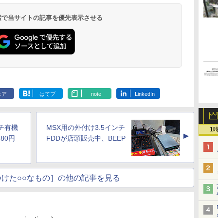
 検索で当サイトの記事を優先表示させる
ェア
はてブ
note
LinkedIn
ンチ有機
MSX用の外付け3.5インチ
1
▲
80円
FDDが店頭販売中、BEEP
けた○○なもの］の他の記事を見る