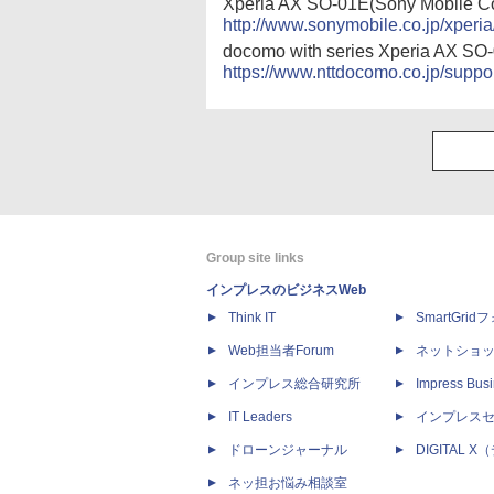
Xperia AX SO-01E(Sony Mobile C
http://www.sonymobile.co.jp/xperi
docomo with series Xperia 
https://www.nttdocomo.co.jp/support
Group site links
インプレスのビジネスWeb
Think IT
SmartGri
Web担当者Forum
ネットショ
インプレス総合研究所
Impress Busi
IT Leaders
インプレス
ドローンジャーナル
DIGITAL
ネッ担お悩み相談室