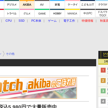
CPU
SSD
PC本体
ゲーム
電子工作
特価情報
秋葉
グルメ
イベント
価格動向
ン
その他
1
Xが税込5,980円で大量販売中