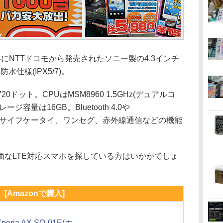
2012年にNTTドコモから発売されたソニー製の4.3インチ
水仕様(IPX5/7)。
0ドット。CPUはMSM8960 1.5GHz(デュアルコ
容量は16GB。Bluetooth 4.0や
線LAN、おサイフケータイ、ワンセグ、赤外線通信などの機能
なLTE対応スマホを探している方はいかがでしょ
[Amazonで購入]
Xperia AX SO-01E(ホ