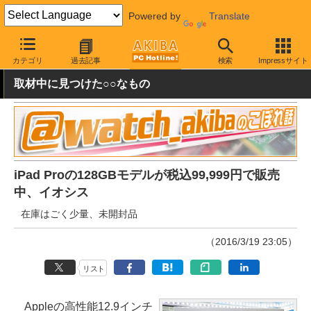
Powered by
Translate
AKIBA PC Hotline!
秋葉原情報
価格情報
特価情報
カテゴリ
過去記事
検索
Impressサイト
取材中に見つけた○○なもの
iPad Proの128GBモデルが税込99,999円で販売
中、イオシス
在庫はごく少量、未開封品
（2016/3/19 23:05）
リスト
Appleの高性能12.9インチ