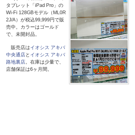
タブレット「iPad Pro」の
Wi-Fi 128GBモデル（ML0R
2J/A）が税込99,999円で販
売中。カラーはゴールド
で、未開封品。
販売店は
イオシス アキバ
中央通店
と
イオシス アキバ
路地裏店
。在庫は少量で、
店舗保証は6ヶ月間。