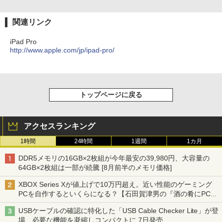
関連リンク
iPad Pro
http://www.apple.com/jp/ipad-pro/
トップページに戻る
アクセスランキング
1時間
24時間
1週間
1カ月
DDR5メモリの16GB×2枚組が今年最安の39,980円、大容量の
64GB×2枚組は一部が続騰 [8月前半のメモリ価格]
XBOX Series Xが値上げで10万円超え。近い性能のゲーミング
PCを自作するといくらになる？【石田賀津男の『酒の肴にPCゲ
ーム』】
USBケーブルの確認に特化した「USB Cable Checker Lite」が登
場、必要な機能を凝縮しコンパクトに 7日発売