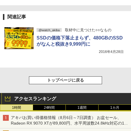
関連記事
取材中に見つけた○○なもの
@watch_akiba
SSDの価格下落止まらず、480GBのSSD
がなんと税抜き9,999円に
2016年4月28日
トップページに戻る
アクセスランキング
1時間
24時間
1週間
1カ月
アキバお買い得価格情報（8月6日～7日調査） お盆セール、
Radeon RX 9070 XTが89,800円、水平周波数24.8kHz対応の17
型モニターが9,801円、暑さ指数連動セール ほか