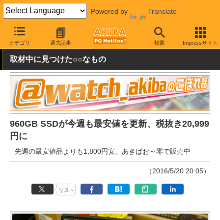
Powered by
Translate
AKIBA PC Hotline!
秋葉原情報
価格情報
特価情報
カテゴリ
過去記事
検索
Impressサイト
取材中に見つけた○○なもの
960GB SSDが今週も最安値を更新、税抜き20,999
円に
先週の最安値品よりも1,800円安、あきばお～零で販売中
（2016/5/20 20:05）
リスト