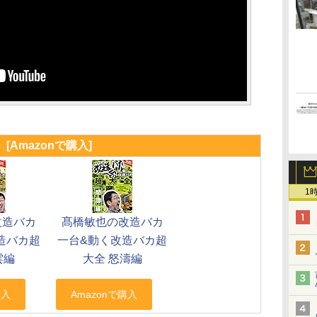
[Amazonで購入]
1
改造バカ
髙橋敏也の改造バカ
造バカ超
一台&動く改造バカ超
雲編
大全 怒濤編