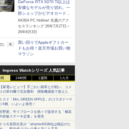
GeForce RTX 5070 Ti以上は
安価なモデルが売り切れ。一
部ショップがビデオカードの
購入制限を実施したニュース
AKIBA PC Hotline! 先週のアク
が注目を集める
セスランキング 26年7月27日～
26年8月3日
買い回りでAppleギフトカー
ドもお得！楽天市場お買い物
マラソン
Impress Watchシリーズ 人気記事
時間
24時間
1週間
1カ月
【家電レビュー】手ごわい雑草との戦い、コメ
リの草刈機で完全勝利 掃除機感覚で使えた
ミスド「Mrs. GREEN APPLE」のコラボドーナ
ツ4種、いよいよ発売！
吉野家、牛リブロースを熱々で提供する「極旨
牛鉄板ステーキ定食」を発売
ドコモ前田社長が「ahamo40GB化は検証のた
め」、料金値上げへの考え方にも言及