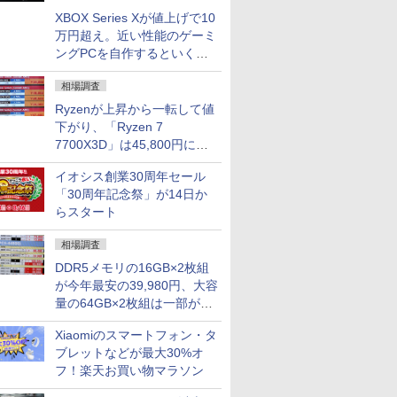
XBOX Series Xが値上げで10
万円超え。近い性能のゲーミ
ングPCを自作するといくら
になる？
相場調査
Ryzenが上昇から一転して値
下がり、「Ryzen 7
7700X3D」は45,800円に急
落し「Ryzen 7 7800X3D」
イオシス創業30周年セール
との価格逆転解消 [8月前半の
「30周年記念祭」が14日か
CPU価格]
らスタート
相場調査
DDR5メモリの16GB×2枚組
が今年最安の39,980円、大容
量の64GB×2枚組は一部が続
騰 [8月前半のメモリ価格]
Xiaomiのスマートフォン・タ
ブレットなどが最大30%オ
フ！楽天お買い物マラソン