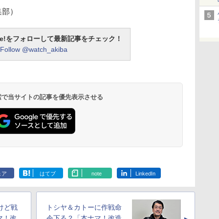
編集部）
otline!をフォローして最新記事をチェック！
Follow @watch_akiba
 検索で当サイトの記事を優先表示させる
ェア
はてブ
note
LinkedIn
けど戦
トシヤ＆カトーに作戦命
マ！改
令下る？「本ナマ！改造