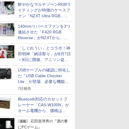
鮮やかなマルチゾーンRGBラ
イティングが特徴のケースフ
ァン「NZXT Ultra RGB」が
発売、計8製品
140mmリバースファンを3つ
連結させた「F420 RGB
Reverse」がNZXTから、単
一フレーム採用
「しぐれうい」とコラボ！神
田明神「納涼祭り」が8月7日
～9日に開催、アニソン盆踊
りや屋台グルメなどもあり
USBケーブルの確認に特化し
た「USB Cable Checker
Lite」が登場、必要な機能を
凝縮しコンパクトに
7日発売
Bluetooth対応のカセットプ
レーヤー「CAS-W100N」が
オーム電機から、価格は
5,940円
石田賀津男の『酒の肴
連載
にPCゲーム』