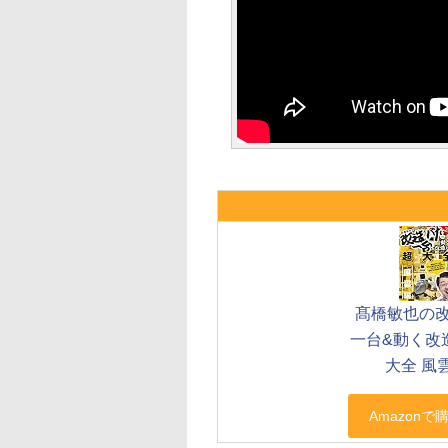
髙橋敏也の
一台&動く改
大全 風