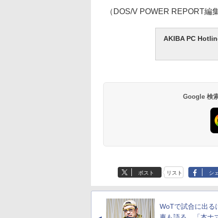
（DOS/V POWER REPORT
AKIBA PC H
Google
ポスト
リスト
シ
WoTで試合に出る
車も語る、「本ナ