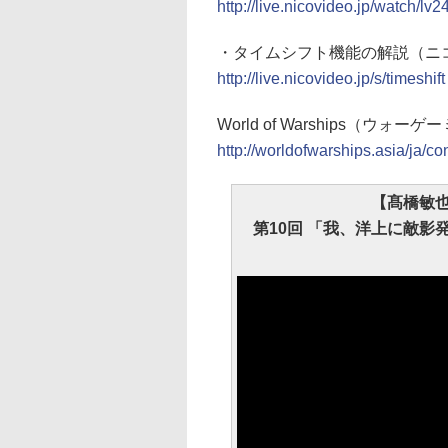
http://live.nicovideo.jp/watch/l
・タイムシフト機能の解説（ニ
http://live.nicovideo.jp/s/timeshift
World of Warships（ウォ
http://worldofwarships.asia/ja/c
【髙橋敏也
第10回 「我、洋上に敵影発見