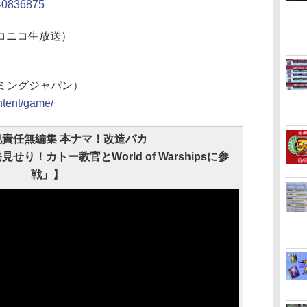
v240836875
コニコ生放送）
ーゲーミングジャパン）
ontent/game/
責任無編集 本ナマ！改造バカ
せり！カトー教官とWorld of Warshipsに参
戦」】