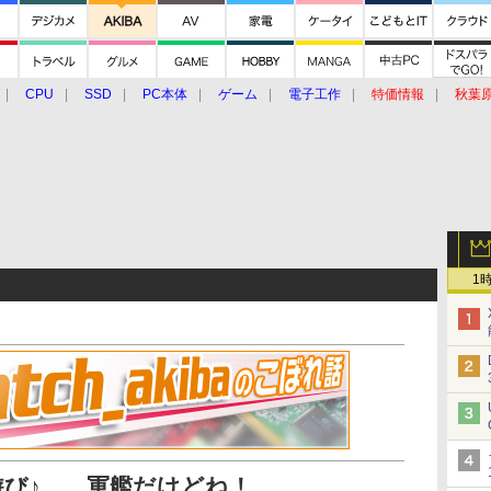
CPU
SSD
PC本体
ゲーム
電子工作
特価情報
秋葉
グルメ
イベント
価格動向
1
び♪……軍艦だけどね！