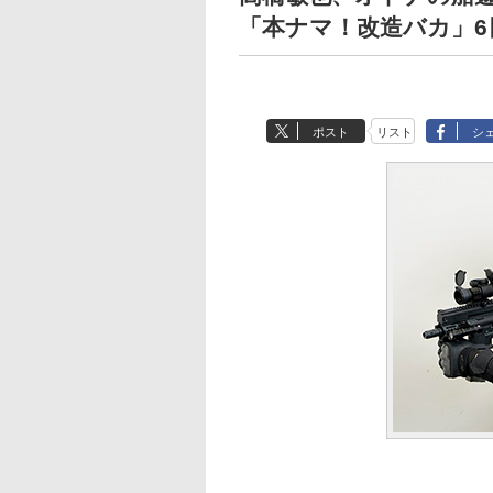
「本ナマ！改造バカ」6日
ポスト
リスト
シ