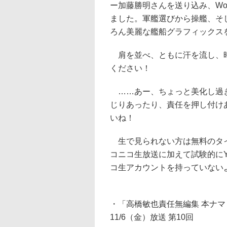
ー加藤勝明さんを送り込み、Worl
ました。軍艦選びから操艦、そ
ろん美麗な艦船グラフィックス
肩を並べ、ともに汗を流し、時
ください！
……あー、ちょっと美化し過ぎ
じりあったり、責任を押し付け
いね！
生で見られない方は無料のタイ
コニコ生放送に加えて試験的にYo
コ生アカウントを持っていない
・「高橋敏也責任無編集 本ナマ！改造バ
11/6（金）放送 第10回