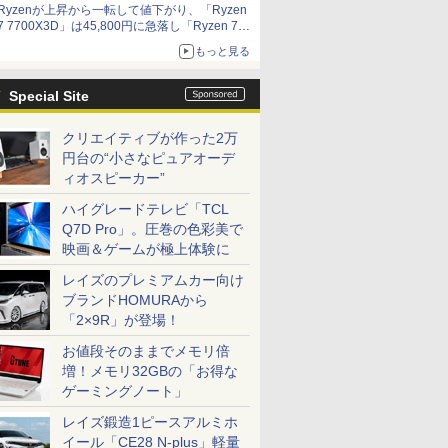
Ryzenが上昇から一転して値下がり、「Ryzen
7 7700X3D」は45,800円に急落し「Ryzen 7
7800X3D」との価格逆転解消 [8月前半のCPU
もっと見る
価格]
Special Site
クリエイティブが作った2万
円台の“小さなピュアオーデ
ィオスピーカー”
ハイグレードテレビ「TCL
Q7D Pro」。圧巻の色彩美で
映画＆ゲームが極上体験に
レイズのプレミアムカー向け
ブランドHOMURAから
「2×9R」が登場！
お値段そのままでメモリ倍
増！メモリ32GBの「お得な
ゲーミングノート」
レイズ鍛造1ピースアルミホ
イール「CE28 N-plus」軽量