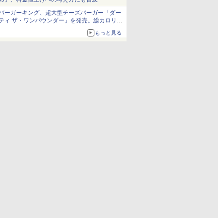
バーガーキング、超大型チーズバーガー「ダー
ティ ザ・ワンパウンダー」を発売。総カロリー
約1656kcal、総重量約527g！
もっと見る