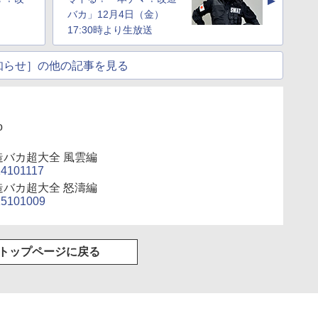
▲
）
バカ」12月4日（金）
17:30時より生放送
知らせ］の他の記事を見る
o
バカ超大全 風雲編
114101117
バカ超大全 怒濤編
115101009
トップページに戻る