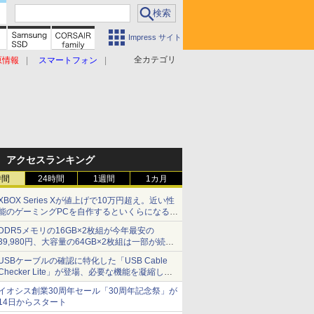
Impress サイト
全カテゴリ
原情報
スマートフォン
アクセスランキング
時間
24時間
1週間
1カ月
XBOX Series Xが値上げで10万円超え。近い性
能のゲーミングPCを自作するといくらになる？
【石田賀津男の『酒の肴にPCゲーム』】
DDR5メモリの16GB×2枚組が今年最安の
39,980円、大容量の64GB×2枚組は一部が続騰
[8月前半のメモリ価格]
USBケーブルの確認に特化した「USB Cable
Checker Lite」が登場、必要な機能を凝縮しコ
ンパクトに 7日発売
イオシス創業30周年セール「30周年記念祭」が
14日からスタート