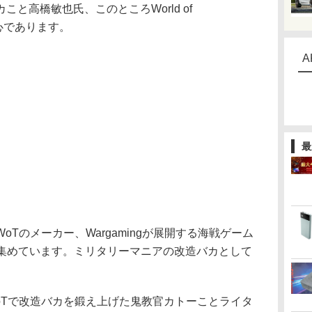
と高橋敏也氏、このところWorld of
執心であります。
A
最
Tのメーカー、Wargamingが展開する海戦ゲーム
s」が話題を集めています。ミリタリーマニアの改造バカとして
。
Tで改造バカを鍛え上げた鬼教官カトーことライタ