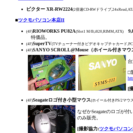
ビクター XR-RW2224
(2倍速CD-RWドライブ,24xRead,A
|
■
ツクモパソコン本店II
RIOWORKS PU82A
9,
(4F)
(Slot1 M/B,i820,RIMM,ATX)
特価品。
SuperTV
(4F)
(TVチューナー付きビデオキャプチャカード,PCI
SANYO SCROLL@Mouse（ホイール付きマウス
(4F)
台
□
ht
[
Seagateロゴ付き小型マウス
(4F)
(ホイール付きPS/2マウス
なぜかSeagateのロゴ
のみ販売。
[撮影協力:
ツクモパソコン本