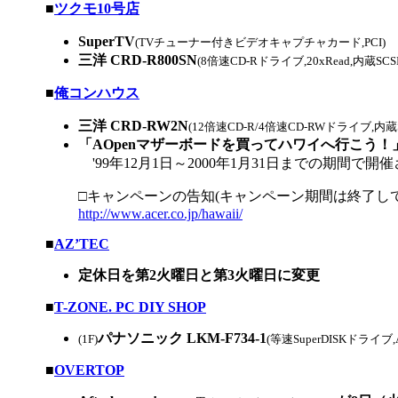
|
■
ツクモ10号店
SuperTV
5
(TVチューナー付きビデオキャプチャカード,PCI)
三洋 CRD-R800SN
(8倍速CD-Rドライブ,20xRead,内蔵SCSI,B'
|
■
俺コンハウス
三洋 CRD-RW2N
(12倍速CD-R/4倍速CD-RWドライブ,内蔵
「AOpenマザーボードを買ってハワイへ行こう
'99年12月1日～2000年1月31日までの期間で
□キャンペーンの告知(キャンペーン期間は終了して
http://www.acer.co.jp/hawaii/
|
■
AZ’TEC
定休日を第2火曜日と第3火曜日に変更
|
■
T-ZONE. PC DIY SHOP
パナソニック LKM-F734-1
(1F)
(等速SuperDISKドライブ,A
|
■
OVERTOP