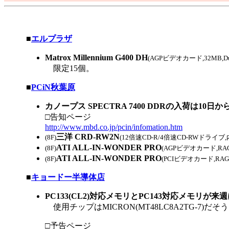
|
■
エルプラザ
Matrox Millennium G400 DH
(AGPビデオカード,32MB,
限定15個。
|
■
PCiN秋葉原
カノープス SPECTRA 7400 DDRの入荷は10
□告知ページ
http://www.mbd.co.jp/pcin/infomation.htm
三洋 CRD-RW2N
(8F)
(12倍速CD-R/4倍速CD-RWドライブ,内蔵SC
ATI ALL-IN-WONDER PRO
(8F)
(AGPビデオカード,RAG
ATI ALL-IN-WONDER PRO
(8F)
(PCIビデオカード,RAGE
|
■
キョードー半導体店
PC133(CL2)対応メモリとPC143対応メモリが
使用チップはMICRON(MT48LC8A2TG-7)だそ
□予告ページ