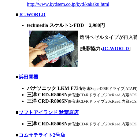
http://www.kydsem.co.jp/kyd/kakaku.html
|
■
JC-WORLD
techmedia スケルトンFDD 2,980円
透明ベゼルタイプが再入
[撮影協力:
JC-WORLD
]
|
■
浜田電機
パナソニック LKM-F734
(等速SuperDISKドライブ,ATAPI
三洋 CRD-R800SN
(8倍速CD-Rドライブ,20xRead,内蔵SCSI,B'
三洋 CRD-R800SN
(8倍速CD-Rドライブ,20xRead,内蔵SCSI,Ea
|
■
ソフトアイランド 秋葉原店
三洋 CRD-R800SN
(8倍速CD-Rドライブ,20xRead,内蔵SC
|
■
コムサテライト2号店