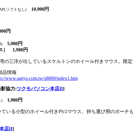
10,900円
TAPI,ソフトなし)
800円
5,980円
)
） 1,980円
湾の三洋が出しているスケルトンのホイール付きマウス。限定
製品情報
tp://www.sanyo.com.tw/s8809/index1.htm
撮影協力:
ツクモパソコン本店II
]
1,980円
)
が付いている小型のホイール付きPS/2マウス。持ち運び用のポーチも
店II
]