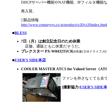
DHCPサーバー機能やNAT機能、IPフィルタ機
再入荷。
□製品情報
http://www.centurysys.co.jp/product/cr20/cr20index.html
|
■
BLESS
7日（月）は創立記念日のため休業
店舗、通販ともに休業だそうだ。
プレクスター PX-W8432Ti/CR
(8倍速CD-Rドライブ,AT
|
■
USER'S SIDE本店
COOLER MASTER ATCS for Valued Server（AT
ファンを外さなくても全
[撮影協力:
USER'S SIDE