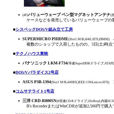
バリューウェーブ ペン型マグネットアンテナ
(4F)
(
ケースなどを発売しているバリューウェーブの製
|
■
シスペックDOS/V組み立て工房
SUPERMICRO PIIIDME
4
(Slot1 M/B,i840,ATX,DIMM)
複数のショップで入荷したものの、5日(土)時点
|
■
テクノハウス東映
パナソニック LKM-F734
(等速SuperDISKドライブ,ATAPI
|
■
DOS/Vパラダイス2号店
ASUS P3B-1394
1
(Slot1 M/B,440BX,IEEE-1394,microATX)
|
■
コムサテライト1号店
三洋 CRD-R800SN
(8倍速CD-Rドライブ,20xRead,内蔵SC
B's RecorderまたはWinCDRが追加2,500円