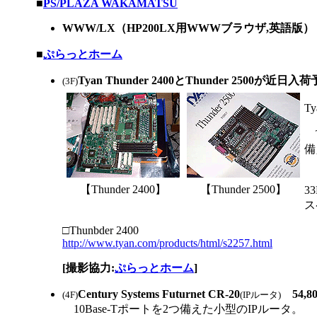
|
■
PS/PLAZA WAKAMATSU
WWW/LX（HP200LX用WWWブラウザ,英語版） 1
|
■
ぷらっとホーム
Tyan Thunder 2400とThunder 2500が近日
(3F)
T
T
備
ま
【Thunder 2400】
【Thunder 2500】
3
ス
□Thunbder 2400
http://www.tyan.com/products/html/s2257.html
[撮影協力:
ぷらっとホーム
]
Century Systems Futurnet CR-20
54,8
(4F)
(IPルータ)
10Base-Tポートを2つ備えた小型のIPルータ。