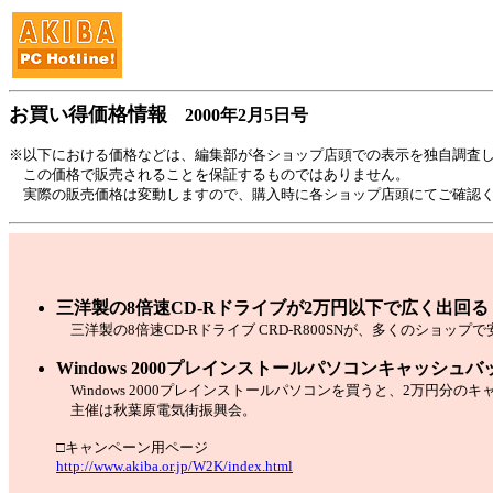
お買い得価格情報
2000年2月5日号
※以下における価格などは、編集部が各ショップ店頭での表示を独自調査
この価格で販売されることを保証するものではありません。
実際の販売価格は変動しますので、購入時に各ショップ店頭にてご確認
三洋製の8倍速CD-Rドライブが2万円以下で広く出回る
三洋製の8倍速CD-Rドライブ CRD-R800SNが、多くのショップ
Windows 2000プレインストールパソコンキャッシ
Windows 2000プレインストールパソコンを買うと、2万円分
主催は秋葉原電気街振興会。
□キャンペーン用ページ
http://www.akiba.or.jp/W2K/index.html