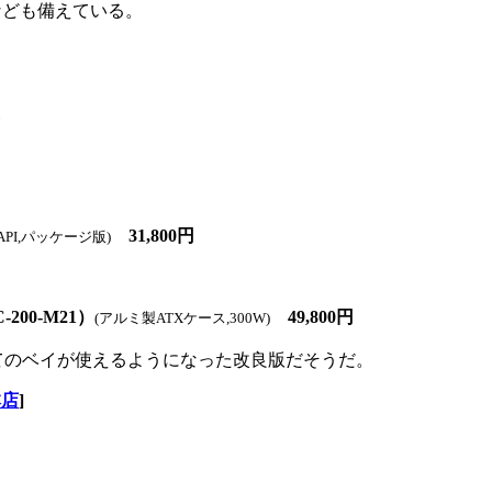
能なども備えている。
31,800円
API,パッケージ版)
C-200-M21）
49,800円
(アルミ製ATXケース,300W)
てのベイが使えるようになった改良版だそうだ。
本店
]