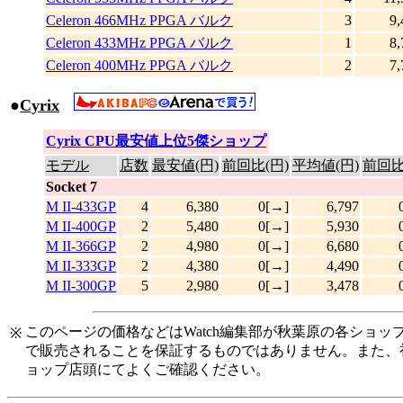
Celeron 466MHz PPGA バルク
3
9,
Celeron 433MHz PPGA バルク
1
8,
Celeron 400MHz PPGA バルク
2
7,
●
Cyrix
|
Cyrix CPU最安値上位5傑ショップ
モデル
店数
最安値(円)
前回比(円)
平均値(円)
前回比
Socket 7
M II-433GP
4
6,380
0[→]
6,797
M II-400GP
2
5,480
0[→]
5,930
M II-366GP
2
4,980
0[→]
6,680
M II-333GP
2
4,380
0[→]
4,490
M II-300GP
5
2,980
0[→]
3,478
このページの価格などはWatch編集部が秋葉原の各ショ
※
で販売されることを保証するものではありません。また、
ョップ店頭にてよくご確認ください。