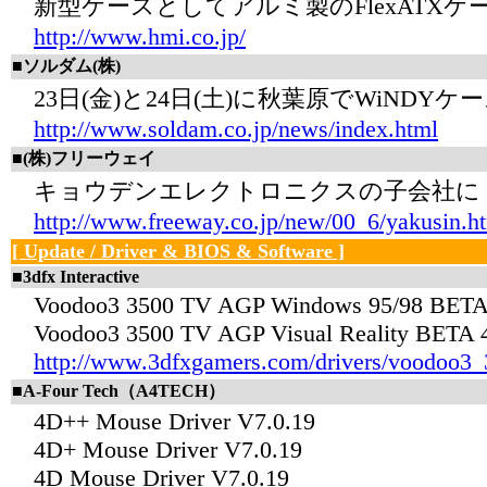
新型ケースとしてアルミ製のFlexATX
http://www.hmi.co.jp/
■ソルダム(株)
23日(金)と24日(土)に秋葉原でWiND
http://www.soldam.co.jp/news/index.html
■(株)フリーウェイ
キョウデンエレクトロニクスの子会社に
http://www.freeway.co.jp/new/00_6/yakusin.h
[ Update / Driver & BIOS & Software ]
■3dfx Interactive
Voodoo3 3500 TV AGP Windows 95/98 BETA
Voodoo3 3500 TV AGP Visual Reality BETA 
http://www.3dfxgamers.com/drivers/voodoo3
■A-Four Tech（A4TECH）
4D++ Mouse Driver V7.0.19
4D+ Mouse Driver V7.0.19
4D Mouse Driver V7.0.19