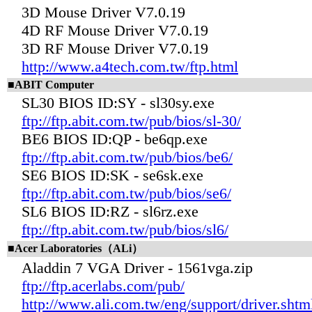
3D Mouse Driver V7.0.19
4D RF Mouse Driver V7.0.19
3D RF Mouse Driver V7.0.19
http://www.a4tech.com.tw/ftp.html
■ABIT Computer
SL30 BIOS ID:SY - sl30sy.exe
ftp://ftp.abit.com.tw/pub/bios/sl-30/
BE6 BIOS ID:QP - be6qp.exe
ftp://ftp.abit.com.tw/pub/bios/be6/
SE6 BIOS ID:SK - se6sk.exe
ftp://ftp.abit.com.tw/pub/bios/se6/
SL6 BIOS ID:RZ - sl6rz.exe
ftp://ftp.abit.com.tw/pub/bios/sl6/
■Acer Laboratories（ALi）
Aladdin 7 VGA Driver - 1561vga.zip
ftp://ftp.acerlabs.com/pub/
http://www.ali.com.tw/eng/support/driver.shtm