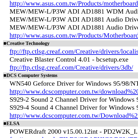
http://www.asus.com.tw/Products/motherboar
MEW/MEW-L/P3W ADI AD1881 WDM Audio D
MEW/MEW-L/P3W ADI AD1881 Audio Driver 
MEW/MEW-L/P3W ADI AD1881 Audio Drivers
http://www.asus.com.tw/Products/Motherboard
■Creative Technology
ftp://ftp.ctlsg.creaf.com/Creative/drivers/locali
Creative Blaster Control 4.01 - bcsetup.exe
ftp://ftp.ctlsg.creaf.com/Creative/drivers/3db/
■DCS Computer Systems
WN540 Geforce Driver for Windows 95/98/NT
http://www.dcscomputer.com.tw/download%2
S929-2 Sound 2 Channel Driver for Windows 
S929-4 Sound 4 Channel Driver for Windows 
http://www.dcscomputer.com.tw/Download%2
■ELSA
POWERdraft 2000 v15.00.12int - PD2W2K_I.