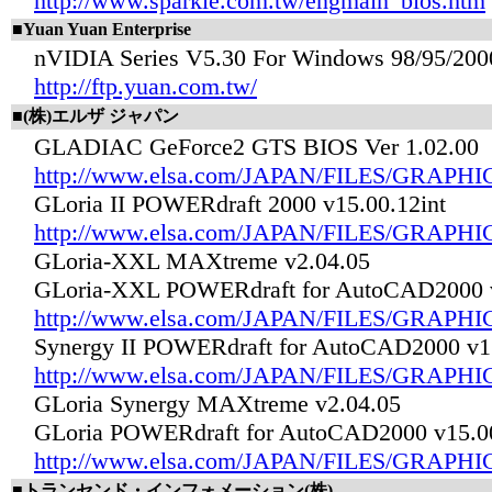
http://www.sparkle.com.tw/engmain_bios.htm
■Yuan Yuan Enterprise
nVIDIA Series V5.30 For Windows 98/95/200
http://ftp.yuan.com.tw/
■(株)エルザ ジャパン
GLADIAC GeForce2 GTS BIOS Ver 1.02.00
http://www.elsa.com/JAPAN/FILES/GRA
GLoria II POWERdraft 2000 v15.00.12int
http://www.elsa.com/JAPAN/FILES/GRA
GLoria-XXL MAXtreme v2.04.05
GLoria-XXL POWERdraft for AutoCAD2000 v
http://www.elsa.com/JAPAN/FILES/GRAP
Synergy II POWERdraft for AutoCAD2000 v15
http://www.elsa.com/JAPAN/FILES/GRA
GLoria Synergy MAXtreme v2.04.05
GLoria POWERdraft for AutoCAD2000 v15.00
http://www.elsa.com/JAPAN/FILES/GRA
■トランセンド・インフォメーション(株)