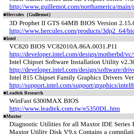
http://www.guillemot.com/northamerica/main/p
■Hercules（Guillemot）
3D Prophet II GTS 64MB BIOS Version 2.15.
http://www.hercules.com/products/3dp2_64/bi
■Intel
VC820 BIOS VC82010A.86A.0031.P11
http://developer.intel.com/design/motherbd/vc
Intel Chipset Software Installation Utility v2.
http://developer.intel.com/design/software/driv
Intel 815 Chipset Family Graphics Drivers Ver
http://support.intel.com/support/graphics/inte
■Leadtek Research
WinFast 6300MAX BIOS
http://www.leadtek.com.tw/e5350DL.htm
■Maxtor
Diagnostic Utilities for all Maxtor IDE Series 
Maxtor Utility Disk V9.x Contains a compilati