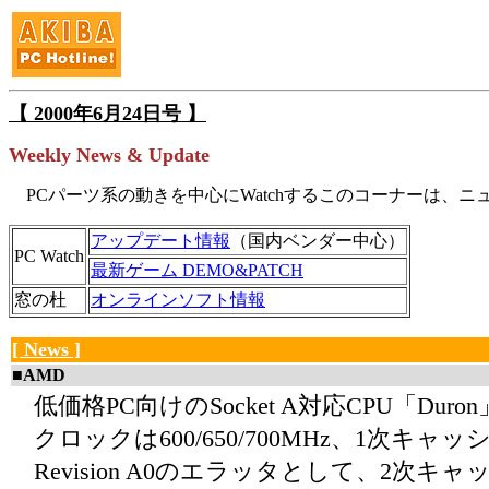
【 2000年6月24日号 】
Weekly News & Update
PCパーツ系の動きを中心にWatchするこのコーナーは、ニュー
アップデート情報
（国内ベンダー中心）
PC Watch
最新ゲーム DEMO&PATCH
窓の杜
オンラインソフト情報
[ News ]
■AMD
低価格PC向けのSocket A対応CPU「Duro
クロックは600/650/700MHz、1次キャ
Revision A0のエラッタとして、2次