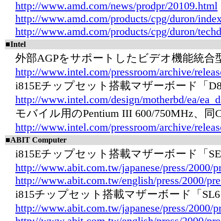
http://www.amd.com/news/prodpr/20109.html
http://www.amd.com/products/cpg/duron/index
http://www.amd.com/products/cpg/duron/techd
■Intel
外部AGPをサポートしたビデオ機能統合型チ
http://www.intel.com/pressroom/archive/relea
i815Eチップセット搭載マザーボード「D8
http://www.intel.com/design/motherbd/ea/ea_
モバイル用のPentium III 600/750MHz、同Ce
http://www.intel.com/pressroom/archive/rele
■ABIT Computer
i815Eチップセット搭載マザーボード「S
http://www.abit.com.tw/japanese/press/2000/p
http://www.abit.com.tw/english/press/2000/pr
i815チップセット搭載マザーボード「SL
http://www.abit.com.tw/japanese/press/2000/p
http://www.abit.com.tw/english/press/2000/pr