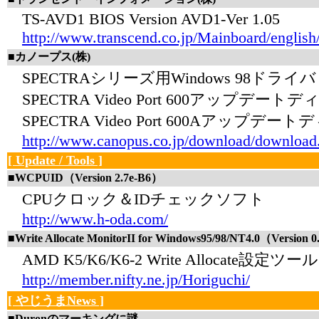
TS-AVD1 BIOS Version AVD1-Ver 1.05
http://www.transcend.co.jp/Mainboard/engli
■カノープス(株)
SPECTRAシリーズ用Windows 98ド
SPECTRA Video Port 600アップデートディスク V
SPECTRA Video Port 600Aアップデートディスク
http://www.canopus.co.jp/download/download
[ Update / Tools ]
■WCPUID（Version 2.7e-B6）
CPUクロック＆IDチェックソフト
http://www.h-oda.com/
■Write Allocate MonitorII for Windows95/98/NT4.0（Version 
AMD K5/K6/K6-2 Write Allocate設定ツール
http://member.nifty.ne.jp/Horiguchi/
[ やじうまNews ]
■Duronのマーキングに謎