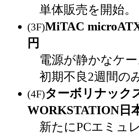
単体販売を開始。
MiTAC micro
(3F)
円
電源が静かなケー
初期不良2週間の
ターボリナックス T
(4F)
WORKSTATION日
新たにPCエミュレー