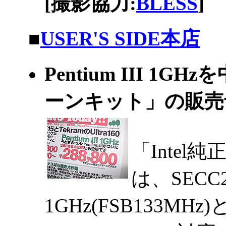
[撮影協力:
BLESS
]
|
■
USER'S SIDE本店
Pentium III 1
ーンキット」の販
「Inte
は、SECC2版
1GHz(FSB133MH