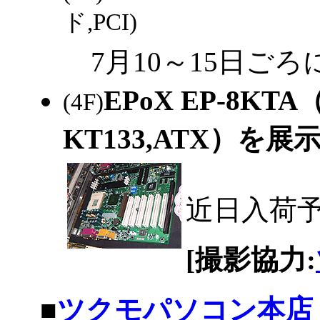
ド,PCI)
7月10～15日ご
EPoX EP-8KTA（S
(4F)
KT133,ATX）を
近日入荷
[撮影協力:
|
■
ツクモパソコン本店