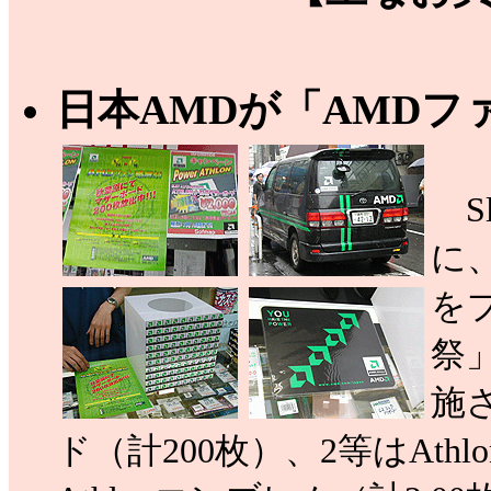
日本AMDが「AMDフ
Sl
に
を
祭」
施さ
ド（計200枚）、2等はAth