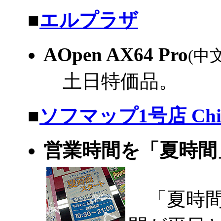
|
■
エルプラザ
AOpen AX64 Pro
(中
土日特価品。
|
■
ソフマップ1号店 Chic
営業時間を「夏時
「夏時間