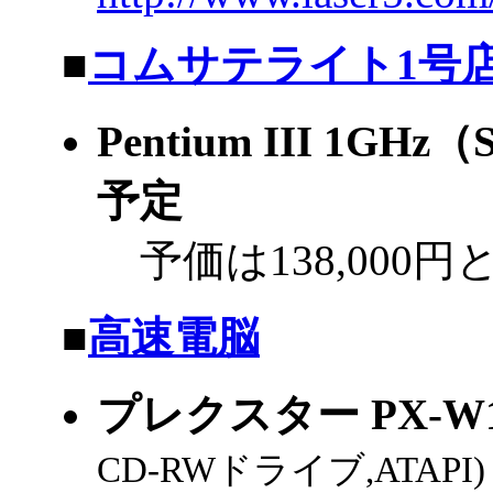
|
■
コムサテライト1号
Pentium III 1G
予定
予価は138,000
|
■
高速電脳
プレクスター PX-W12
CD-RWドライブ,ATAPI)