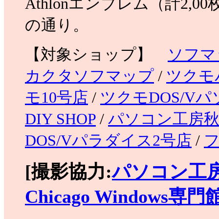
Athlonエンブレム（計2
の通り。
【対象ショップ】
ソフマッ
カクタソフマップ
/
ツクモ
モ10号店
/
ツクモDOS/V
DIY SHOP
/
パソコン工房秋
DOS/Vパラダイス2号店
/
[撮影協力:
パソコン工
Chicago Windows専門