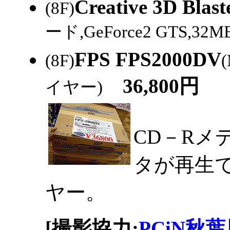
Creative 3D Blas
(8F)
ード,GeForce2 GTS,32M
FPS FPS2000DV
(8F)
36,800円
イヤー)
CD－Rメ
タが再生
ヤー。
[撮影協力:
PCiN秋