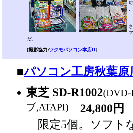
毎
マ
だ。
[撮影協力:
ツクモパソコン本店II
]
|
■
パソコン工房秋葉原
東芝 SD-R1002
(DVD
ブ,ATAPI)
24,800円
限定5個。ソフト