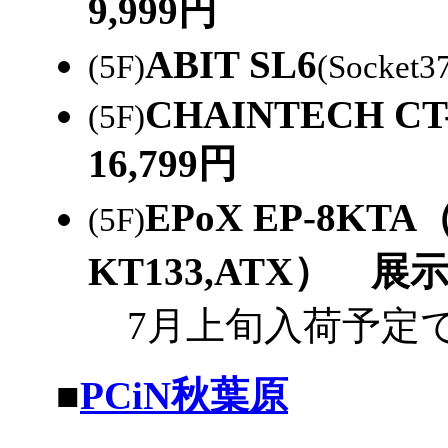
9,999円
ABIT SL6
(5F)
(Socket3
CHAINTECH CT
(5F)
16,799円
EPoX EP-8KTA（S
(5F)
KT133,ATX） 展
7月上旬入荷予定で予
|
■
PCiN秋葉原