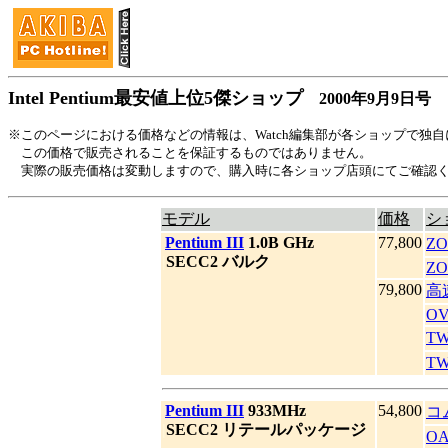
Intel Pentium最安値上位5傑ショップ
2000年9月9日号
※このページにおける価格などの情報は、Watch編集部が各ショップで独
この価格で販売されることを保証するものではありません。
実際の販売価格は変動しますので、購入時に各ショップ店頭にてご確認
モデル
価格
シ
|
Pentium III
1.0B GHz
77,800
Z
|
SECC2 バルク
ZO
79,800
高
OV
T
T
|
Pentium III
933MHz
54,800
コ
|
SECC2 リテールパッケージ
O