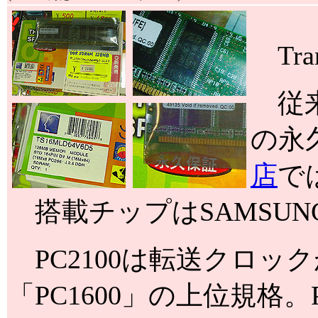
Tra
従来
の永
店
で
搭載チップはSAMSUNG K4
PC2100は転送クロックが1
「PC1600」の上位規格