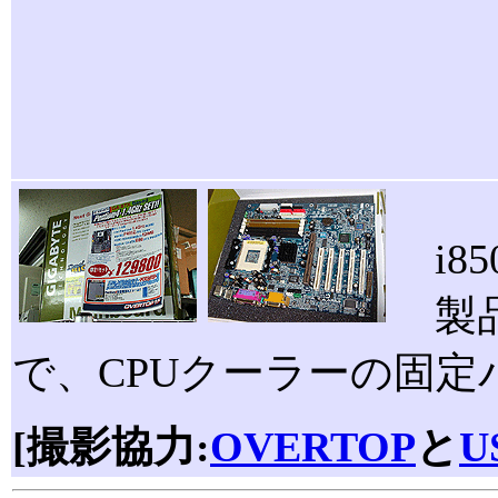
i85
製品
で、CPUクーラーの固
[撮影協力:
OVERTOP
と
U