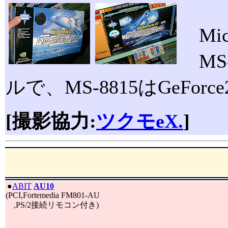
Mic
MS-
ルで、MS-8815はGeFo
[撮影協力:
ツクモeX.
]
|
●
ABIT
AU10
(PCI,Fortemedia FM801-AU
,PS/2接続リモコン付き)