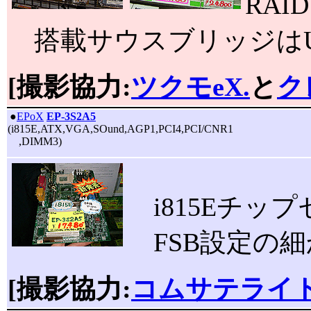
RAI
搭載サウスブリッジはUltr
[撮影協力:
ツクモeX.
と
ク
|
●
EPoX
EP-3S2A5
(i815E,ATX,VGA,SOund,AGP1,PCI4,PCI/CNR1
,DIMM3)
i815Eチッ
FSB設定の細
[撮影協力:
コムサテライト