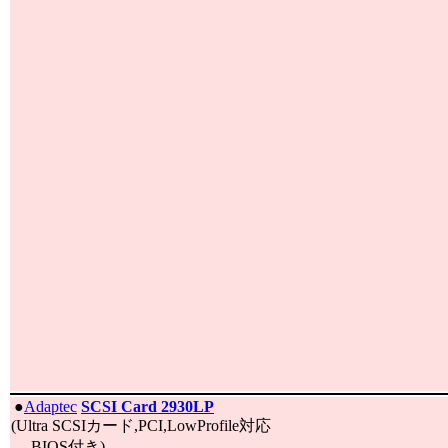
|
●
Adaptec
SCSI Card 2930LP
(Ultra SCSIカード,PCI,LowProfile対応
,BIOS付き)