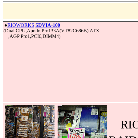
|
●
RIOWORKS
SDVIA-100
(Dual CPU,Apollo Pro133A(VT82C686B),ATX
,AGP Pro1,PCI6,DIMM4)
RIO