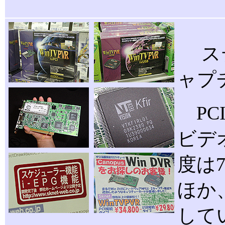
ステ
ャプ
PCI
ビデオ
度は7
ほか
して