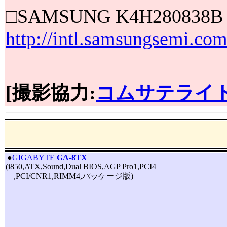
□SAMSUNG K4H280838B
http://intl.samsungsem
[撮影協力:
コムサテライト
|
●
GIGABYTE
GA-8TX
(i850,ATX,Sound,Dual BIOS,AGP Pro1,PCI4
,PCI/CNR1,RIMM4,パッケージ版)