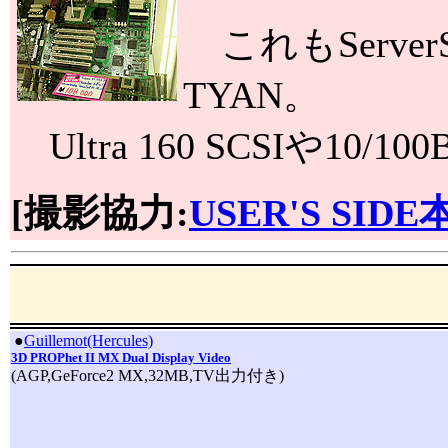
これもServe
TYAN。
Ultra 160 SCSIや
[撮影協力:
USER'S SIDE
|
●
Guillemot(Hercules)
3D PROPhet II MX Dual Display Video
(AGP,GeForce2 MX,32MB,TV出力付き)