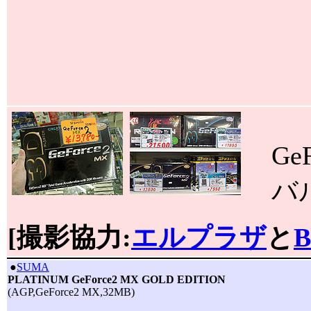
GeF
バル
[撮影協力:
エルプラザ
と
B
|
●
SUMA
PLATINUM GeForce2 MX GOLD EDITION
(AGP,GeForce2 MX,32MB)