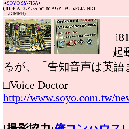
|
●
SOYO
SY-7ISA+
(i815E,ATX,VGA,Sound,AGP1,PCI5,PCI/CNR1
,DIMM3)
i8
起動
るが、「告知音声は英語
□Voice Doctor
http://www.soyo.com.tw/ne
[撮影協力:
俺コンハウス
]