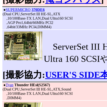
|
●
SUPERMICRO
370DE6
(Dual CPU,ServerSet III HE-SL,ATX
,10/100Base-TX LAN,Dual Ultra160 SCSI
,AGP Pro1,64bit/66MHz PCI2
,64bit/33MHz PCI4,DIMM4)
ServerSet
Ultra 160 
[撮影協力:
USER'S SIDE
|
●
Tyan
Thunder HEsl(S2567)
(Dual CPU,ServerSet III HE-SL,ATX,Sound
,10/100Base-TX LAN,Dual Ultra160 SCSI
,DIMM4)