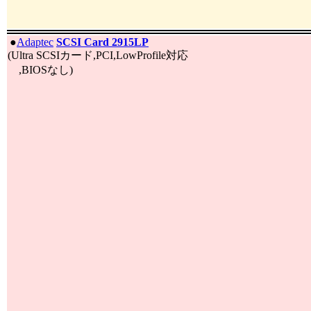
|
●
Adaptec
SCSI Card 2915LP
(Ultra SCSIカード,PCI,LowProfile対応
,BIOSなし)