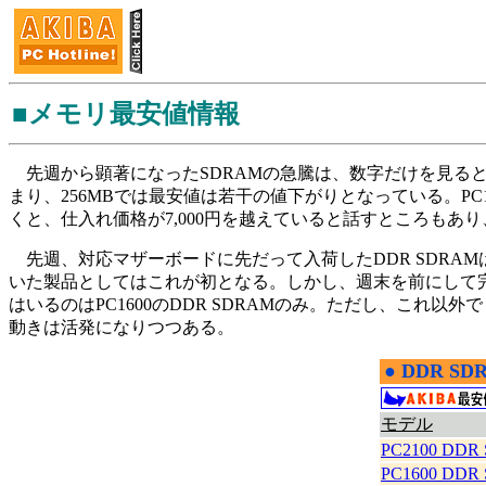
■メモリ最安値情報
先週から顕著になったSDRAMの急騰は、数字だけを見ると今
まり、256MBでは最安値は若干の値下がりとなっている。PC
くと、仕入れ価格が7,000円を越えていると話すところも
先週、対応マザーボードに先だって入荷したDDR SDRAMは
いた製品としてはこれが初となる。しかし、週末を前にして
はいるのはPC1600のDDR SDRAMのみ。ただし、これ以外で
動きは活発になりつつある。
●
DDR SD
|
モデル
PC2100 DDR
PC1600 DDR