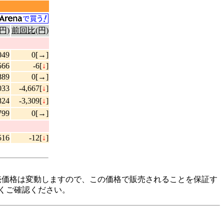
円)
前回比(円)
049
0[→]
566
-6[
↓
]
889
0[→]
033
-4,667[
↓
]
824
-3,309[
↓
]
799
0[→]
516
-12[
↓
]
際の販売価格は変動しますので、この価格で販売されることを保証す
くご確認ください。