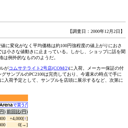
【調査日：2000年12月2日】
安値に変化がなく平均価格は約100円強程度の値上がりにおさ
ゾーンでは小さな値動きに止まっている。しかし、ショップに話を聞
価格は例外的なもののようだ。
ールが
コムサテライト2号店(COM/2)
に入荷。メーカー保証の付
グサンプルのPC2100は完売しており、今週末の時点で手に
日（火）に入荷予定として、サンプルを店頭に展示するなど、次第に
円)
前回比(円)
800
+4,000[
↑
]
800
0[→]