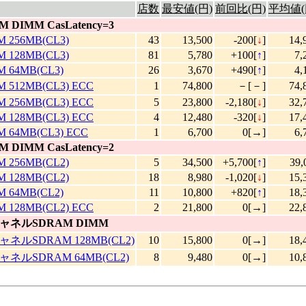
店数
最安値(円)
前回比(円)
平均値(
M DIMM CasLatency=3
M 256MB(CL3)
43
13,500
-200[
↓
]
14,
M 128MB(CL3)
81
5,780
+100[
↑
]
7,
M 64MB(CL3)
26
3,670
+490[
↑
]
4,
M 512MB(CL3) ECC
1
74,800
－[－]
74,
M 256MB(CL3) ECC
5
23,800
-2,180[
↓
]
32,
M 128MB(CL3) ECC
4
12,480
-320[
↓
]
17,
M 64MB(CL3) ECC
1
6,700
0[→]
6,
M DIMM CasLatency=2
M 256MB(CL2)
5
34,500
+5,700[
↑
]
39,
M 128MB(CL2)
18
8,980
-1,020[
↓
]
15,
M 64MB(CL2)
11
10,800
+820[
↑
]
18,
M 128MB(CL2) ECC
2
21,800
0[→]
22,
ネルSDRAM DIMM
ルSDRAM 128MB(CL2)
10
15,800
0[→]
18,
ルSDRAM 64MB(CL2)
8
9,480
0[→]
10,