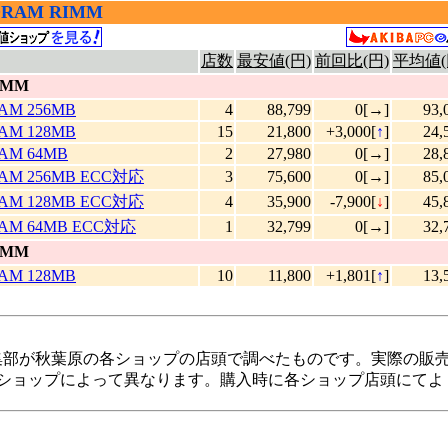
RDRAM RIMM
店数
最安値(円)
前回比(円)
平均値(
IMM
AM 256MB
4
88,799
0[→]
93,
AM 128MB
15
21,800
+3,000[
↑
]
24,
RAM 64MB
2
27,980
0[→]
28,
RAM 256MB ECC対応
3
75,600
0[→]
85,
RAM 128MB ECC対応
4
35,900
-7,900[
↓
]
45,
RAM 64MB ECC対応
1
32,799
0[→]
32,
IMM
AM 128MB
10
11,800
+1,801[
↑
]
13,
line!編集部が秋葉原の各ショップの店頭で調べたものです。実
ショップによって異なります。購入時に各ショップ店頭にてよ