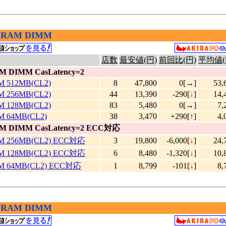
SDRAM DIMM
店数
最安値(円)
前回比(円)
平均値(
M DIMM CasLatency=2
M 512MB(CL2)
8
47,800
0[→]
53,
M 256MB(CL2)
44
13,390
-290[
↓
]
14,
M 128MB(CL2)
83
5,480
0[→]
7,
M 64MB(CL2)
38
3,470
+290[
↑
]
4,
M DIMM CasLatency=2 ECC対応
M 256MB(CL2) ECC対応
3
19,800
-6,000[
↓
]
24,
M 128MB(CL2) ECC対応
6
8,480
-1,320[
↓
]
10,
M 64MB(CL2) ECC対応
1
8,799
-101[
↓
]
8,
SDRAM DIMM