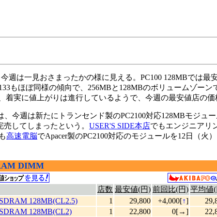
週は一見おさまったかの様に見える。PC100 128MBでは最
133もほぼ同様の傾向で、256MBと128MBのボリューム
あり、着実に値上がりは進行しているようで、今週の最安値店の
、今週は新たにトランセンド製のPC2100対応128MBモジュ
完売してしまったという。
USER'S SIDE本店
でもエンジニアリン
も
高速電脳
でApacer製のPC2100対応のモジュールを12
RAM DIMM
店数
最安値(円)
前回比(円)
平均値(
 SDRAM 128MB(CL2.5)
1
29,800
+4,000[
↑
]
29,
 SDRAM 128MB(CL2)
1
22,800
0[→]
22,