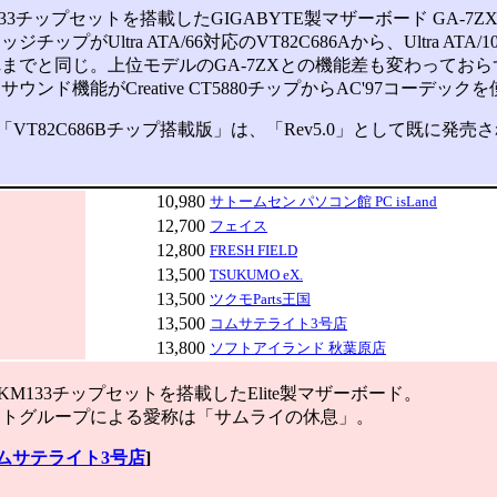
KT133チップセットを搭載したGIGABYTE製マザーボード GA-
チップがUltra ATA/66対応のVT82C686Aから、Ultra A
までと同じ。上位モデルのGA-7ZXとの機能差も変わっておらず、具
ウンド機能がCreative CT5880チップからAC'97コーデ
「VT82C686Bチップ搭載版」は、「Rev5.0」として既に発売
10,980
サトームセン パソコン館 PC isLand
12,700
フェイス
12,800
FRESH FIELD
13,500
TSUKUMO eX.
13,500
ツクモParts王国
13,500
コムサテライト3号店
13,800
ソフトアイランド 秋葉原店
ge KM133チップセットを搭載したElite製マザーボード。
トグループによる愛称は「サムライの休息」。
ムサテライト3号店
]