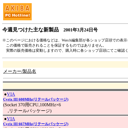
今週見つけた主な新製品
2001年3月24日号
※このページにおける価格などは、Watch編集部が各ショップ店頭での表
この価格で販売されることを保証するものではありません。
実際の販売価格は変動しますので、購入時に各ショップ店頭にてご確認
メーカー/製品名
|
●
VIA
Cyrix III 600MHz(リテールパッケージ)
(Socket 370用CPU,100MHz×6
,リテールパッケージ)
|
●
VIA
Cyrix III 667MHz(リテールパッケージ)