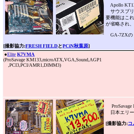
Apollo 
サウスブリッジ
要機能はこれ
が省略され、サ
GA-7ZXの
[撮影協力:
FRESH FIELD
と
PCiN秋葉原
]
|
●
Elite
K7VMA
(ProSavage KM133,microATX,VGA,Sound,AGP1
,PCI3,PCI/AMR1,DIMM3)
ProSava
日本エリー
[撮影協力:
コ