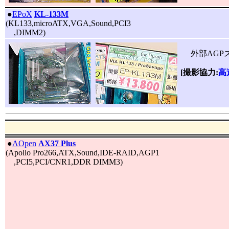
|
●
EPoX
KL-133M
(KL133,microATX,VGA,Sound,PCI3
,DIMM2)
外部AGPス
[撮影協力:
高
|
●
AOpen
AX37 Plus
(Apollo Pro266,ATX,Sound,IDE-RAID,AGP1
,PCI5,PCI/CNR1,DDR DIMM3)