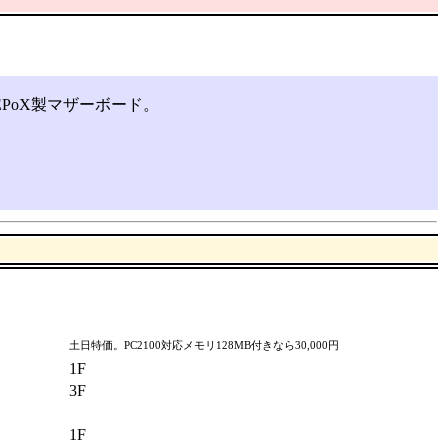
PoX製マザーボード。
土日特価。PC2100対応メモリ128MB付きなら30,000円
1F
3F
1F