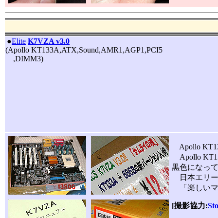
|
●
Elite
K7VZA v3.0
(Apollo KT133A,ATX,Sound,AMR1,AGP1,PCI5
,DIMM3)
Apollo 
Apollo
黒色になっ
日本エリー
「楽しいマ
[撮影協力:
St