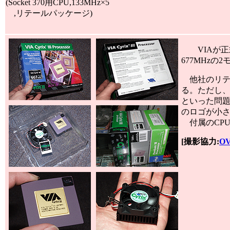
(Socket 370用CPU,133MHz×5
,リテールパッケージ)
VIAが正式
677MHzの
他社のリテー
る。ただし
といった問題
のロゴが小
付属のCP
[撮影協力:
O