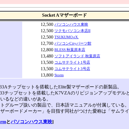
Socket Aマザーボード
12,500
パソコンハウス東映
12,500
ツクモパソコン本店II
12,500
TSUKUMO eX.
12,700
パソコンCityパーツ館
12,800
BLESS 秋葉原本店
13,480
ソフトアイランド 秋葉原店
13,500
コムサテライト1号店
13,500
コムサテライト3号店
13,800
Storm
KT133Aチップセットを搭載したElite製マザーボードの新製品。
 KT133チップセットを搭載したK7VZAのリビジョンアップ
ているなどの違いがある。
トグループ扱いの製品で、日本語マニュアルが付属している
ザーボードメーカー」を目指す同社がつけた愛称は「サムライ
orm
と
パソコンハウス東映
]