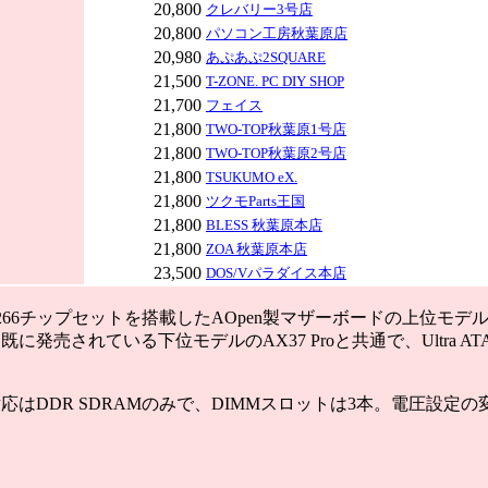
20,800
クレバリー3号店
20,800
パソコン工房秋葉原店
20,980
あぷあぷ2SQUARE
21,500
T-ZONE. PC DIY SHOP
21,700
フェイス
21,800
TWO-TOP秋葉原1号店
21,800
TWO-TOP秋葉原2号店
21,800
TSUKUMO eX.
21,800
ツクモParts王国
21,800
BLESS 秋葉原本店
21,800
ZOA 秋葉原本店
23,500
DOS/Vパラダイス本店
Pro266チップセットを搭載したAOpen製マザーボードの上位モデ
発売されている下位モデルのAX37 Proと共通で、Ultra AT
はDDR SDRAMのみで、DIMMスロットは3本。電圧設定の