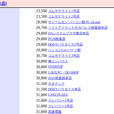
本店
]
23,500
コムサテライト1号店
23,500
コムサテライト2号店
28,980
サトームセン パソコン館 PC isLand
29,700
ソフトアイランドギガパレス秋葉原本店
29,800
OAシステムプラザ東京本店
29,800
PCiN秋葉原
29,800
DOS/Vパラダイス2号店
29,900
パソコンCityパーツ館
30,700
コムサテライト3号店
30,800
俺コンハウス
30,800
OVERTOP
30,800
LAOX PC・DO SHOP
30,800
ZOA 秋葉原本店
31,500
ネオテック
31,500
DOS/Vパラダイス本店
31,800
LAN2 PLAZA
31,800
クレバリー1号店
31,800
クレバリー3号店
31,800
高速電脳