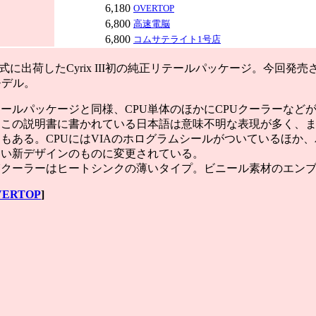
6,180
OVERTOP
6,800
高速電脳
6,800
コムサテライト1号店
に出荷したCyrix III初の純正リテールパッケージ。今回発売さ
2モデル。
ルパッケージと同様、CPU単体のほかにCPUクーラーなど
、この説明書に書かれている日本語は意味不明な表現が多く、
もある。CPUにはVIAのホログラムシールがついているほか、バル
さい新デザインのものに変更されている。
Uクーラーはヒートシンクの薄いタイプ。ビニール素材のエン
VERTOP
]