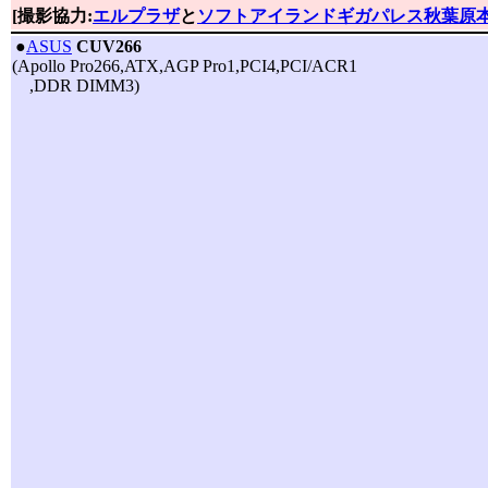
[撮影協力:
エルプラザ
と
ソフトアイランドギガパレス秋葉原
|
●
ASUS
CUV266
(Apollo Pro266,ATX,AGP Pro1,PCI4,PCI/ACR1
,DDR DIMM3)