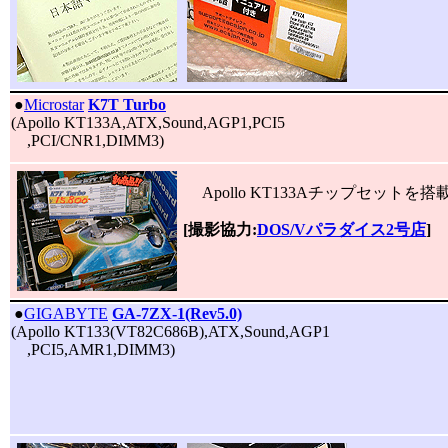
|
●
Microstar
K7T Turbo
(Apollo KT133A,ATX,Sound,AGP1,PCI5
,PCI/CNR1,DIMM3)
Apollo KT133Aチップセットを搭載
[撮影協力:
DOS/Vパラダイス2号店
]
|
●
GIGABYTE
GA-7ZX-1(Rev5.0)
(Apollo KT133(VT82C686B),ATX,Sound,AGP1
,PCI5,AMR1,DIMM3)