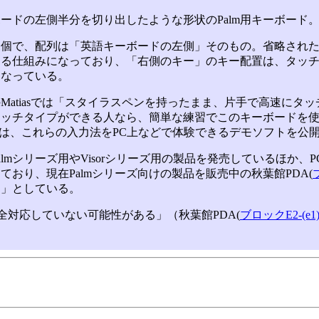
ドの左側半分を切り出したような形状のPalm用キーボード
1個で、配列は「英語キーボードの左側」そのもの。省略され
きる仕組みになっており、「右側のキー」のキー配置は、タッ
になっている。
atiasでは「スタイラスペンを持ったまま、片手で高速にタ
タッチタイプができる人なら、簡単な練習でこのキーボードを
では、これらの入力法をPC上などで体験できるデモソフトを公
mシリーズ用やVisorシリーズ用の製品を発売しているほか、PCやM
ており、現在Palmシリーズ向けの製品を販売中の秋葉館PDA(
定」としている。
対応していない可能性がある」（秋葉館PDA(
ブロックE2-(e1