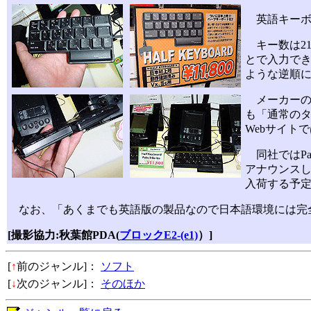
英語キーボー
キー数は2
とで入力で
ような逆順
メーカーのM
も「通常の
Webサイト
同社ではPal
アナウンスし
入荷する予
なお、「あくまでも英語版の製品なので日本語環境には完全
[撮影協力:秋葉館PDA(
ブロックE2-(e1)
）]
[
↑
前のジャンル]：
ソフト
[
↓
次のジャンル]：
そのほか