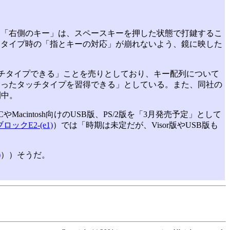
。
た「右側のキー」は、スペースキーを押した状態で打鍵するこ
チタイプ時の「指とキーの対応」が崩れないよう、鏡に映した
ッチタイプできる」ことを売りとしており、キー配列について
使ったタッチタイプを習得できる」としている。また、同社の
開中。
acintosh向けのUSB版、PS/2版を「3月発売予定」として
ブロックE2-(e1)
）では「時期は未定だが、Visor版やUSB版も
)
））そうだ。