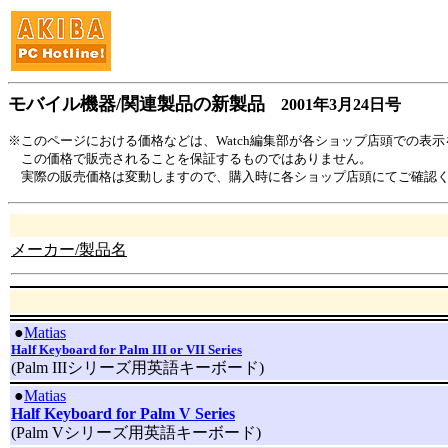
モバイル機器/関連製品の新製品
2001年3月24日号
※このページにおける価格などは、Watch編集部が各ショップ店頭での表
この価格で販売されることを保証するものではありません。
実際の販売価格は変動しますので、購入時に各ショップ店頭にてご確認
メーカー/製品名
|
●
Matias
Half Keyboard for Palm III or VII Series
(Palm IIIシリーズ用英語キーボード)
|
●
Matias
Half Keyboard for Palm V Series
(Palm Vシリーズ用英語キーボード)