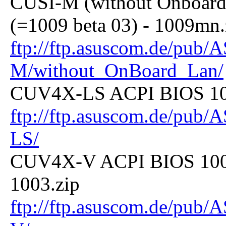
CUSI-M (without Onboard
(=1009 beta 03) - 1009mn.
ftp://ftp.asuscom.de/pu
M/without_OnBoard_Lan/
CUV4X-LS ACPI BIOS 1004
ftp://ftp.asuscom.de/p
LS/
CUV4X-V ACPI BIOS 1003 
1003.zip
ftp://ftp.asuscom.de/p