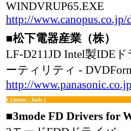
WINDVRUP65.EXE
http://www.canopus.co.jp
■松下電器産業（株）
LF-D211JD Intel
ーティリティ - DVDForm2
http://www.panasonic.co.
[ Update / Tools ]
■3mode FD Drivers for 