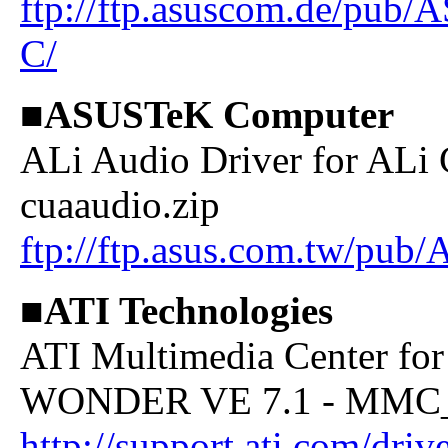
ftp://ftp.asuscom.de/p
C/
■ASUSTeK Computer
ALi Audio Driver for ALi 
cuaaudio.zip
ftp://ftp.asus.com.tw/pub
■ATI Technologies
ATI Multimedia Center 
WONDER VE 7.1 - MMC_7
http://support.ati.com/dr