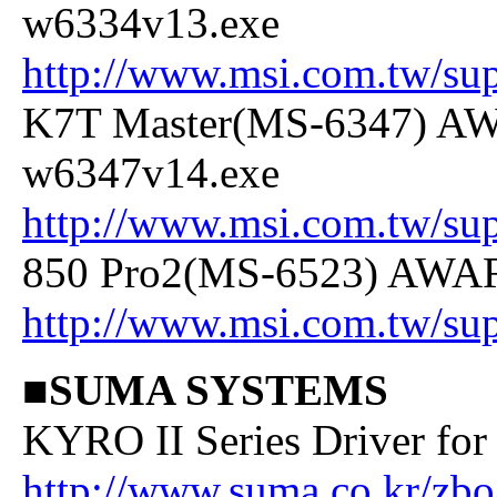
w6334v13.exe
http://www.msi.com.tw/su
K7T Master(MS-6347) AW
w6347v14.exe
http://www.msi.com.tw/su
850 Pro2(MS-6523) AWAR
http://www.msi.com.tw/su
■SUMA SYSTEMS
KYRO II Series Driver fo
http://www.suma.co.kr/zbo