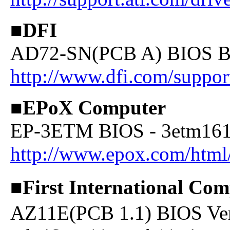
■DFI
AD72-SN(PCB A) BIOS B
http://www.dfi.com/suppor
■EPoX Computer
EP-3ETM BIOS - 3etm161
http://www.epox.com/html/
■First International 
AZ11E(PCB 1.1) BIOS Ve