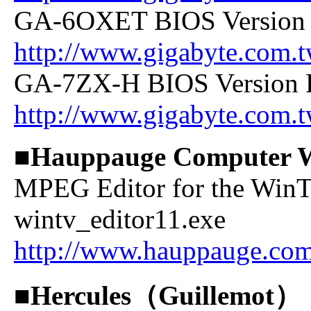
GA-6OXET BIOS Version F
http://www.gigabyte.com.t
GA-7ZX-H BIOS Version F2
http://www.gigabyte.com.t
■Hauppauge Computer 
MPEG Editor for the WinT
wintv_editor11.exe
http://www.hauppauge.com
■Hercules（Guillemot）