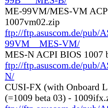
99B___MES-B/
ME-99VM/MES-VM ACPI B
1007vm02.zip
ftp://ftp.asuscom.de/pu
99VM__MES-VM/
MES-N ACPI BIOS 1007 be
ftp://ftp.asuscom.de/pu
N/
CUSI-FX (with Onboard L
(=1009 beta 03) - 1009ifx.