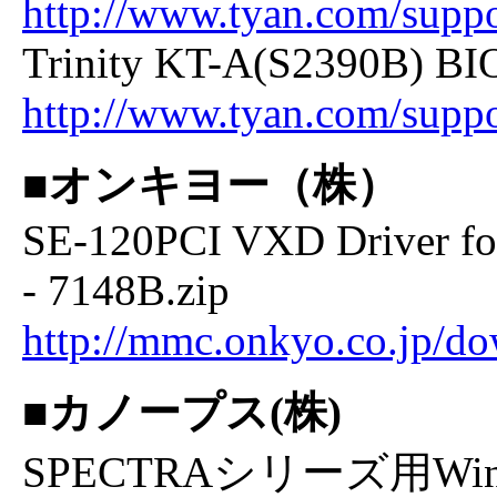
http://www.tyan.com/suppo
Trinity KT-A(S2390B) BI
http://www.tyan.com/suppo
■オンキヨー（株）
SE-120PCI VXD Driver fo
- 7148B.zip
http://mmc.onkyo.co.jp/d
■カノープス(株)
SPECTRAシリーズ用Windows