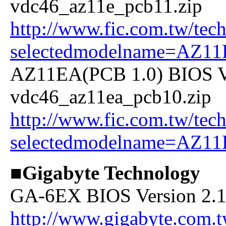
vdc46_az11e_pcb11.zip
http://www.fic.com.tw/tech
selectedmodelname=AZ11
AZ11EA(PCB 1.0) BIOS V
vdc46_az11ea_pcb10.zip
http://www.fic.com.tw/tech
selectedmodelname=AZ1
■Gigabyte Technology
GA-6EX BIOS Version 2.1C
http://www.gigabyte.com.t