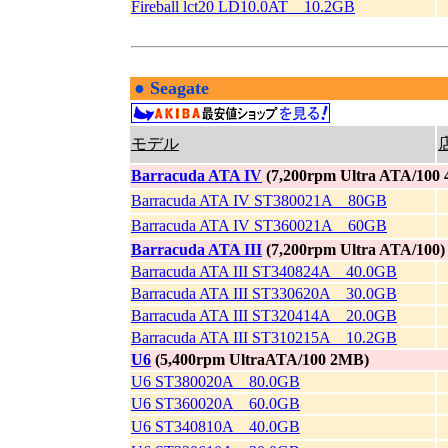
Fireball lct20 LD10.0AT 10.2GB
●
Seagate
|
モデル
Barracuda ATA IV
(7,200rpm Ultra ATA/1
Barracuda ATA IV ST380021A 80GB
Barracuda ATA IV ST360021A 60GB
Barracuda ATA III
(7,200rpm Ultra ATA/100)
Barracuda ATA III ST340824A 40.0GB
Barracuda ATA III ST330620A 30.0GB
Barracuda ATA III ST320414A 20.0GB
Barracuda ATA III ST310215A 10.2GB
U6
(5,400rpm UltraATA/100 2MB)
U6 ST380020A 80.0GB
U6 ST360020A 60.0GB
U6 ST340810A 40.0GB