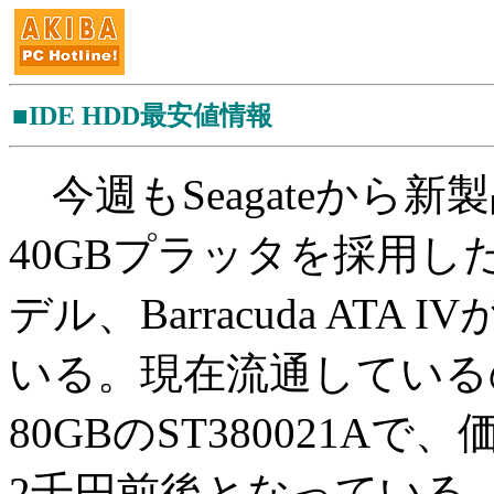
■IDE HDD最安値情報
今週もSeagateから新
40GBプラッタを採用した7,
デル、Barracuda ATA 
いる。現在流通しているのは
80GBのST380021A
2千円前後となっている。人気