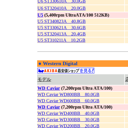
U6 ST330610A 30.0GB
U6 ST320410A 20.0GB
U5
(5,400rpm UltraATA/100 512KB)
U5 ST340823A 40.8GB
U5 ST330621A 30.6GB
U5 ST320413A 20.4GB
U5 ST310211A 10.2GB
●
Western Digital
|
モデル
WD Caviar
(7,200rpm Ultra ATA/100)
WD Caviar WD800BB 80.0GB
WD Caviar WD600BB 60.0GB
WD Caviar
(7,200rpm Ultra ATA/100)
WD Caviar WD400BB 40.0GB
WD Caviar WD300BB 30.0GB
WD Caviar WD200BB 20.0GB