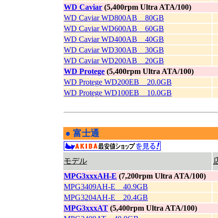
WD Caviar
(5,400rpm Ultra ATA/100)
WD Caviar WD800AB 80GB
WD Caviar WD600AB 60GB
WD Caviar WD400AB 40GB
WD Caviar WD300AB 30GB
WD Caviar WD200AB 20GB
WD Protege
(5,400rpm Ultra ATA/100)
WD Protege WD200EB 20.0GB
WD Protege WD100EB 10.0GB
●
富士通
|
モデル
MPG3xxxAH-E
(7,200rpm Ultra ATA/100)
MPG3409AH-E 40.9GB
MPG3204AH-E 20.4GB
MPG3xxxAT
(5,400rpm Ultra ATA/100)