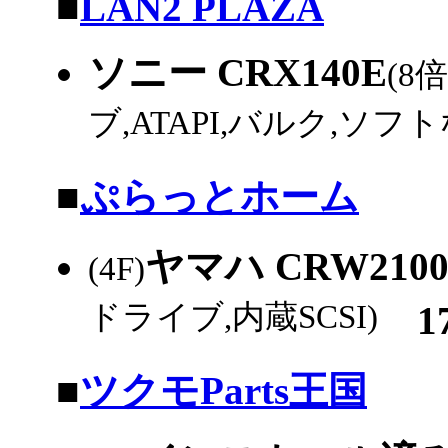
|
■
LAN2 PLAZA
ソニー CRX140E
(8
ブ,ATAPI,バルク,ソフト
|
■
ぷらっとホーム
ヤマハ CRW2100
(4F)
ドライブ,内蔵SCSI)
17
|
■
ツクモParts王国