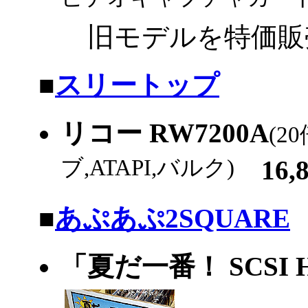
旧モデルを特価販
|
■
スリートップ
リコー RW7200A
(2
ブ,ATAPI,バルク)
16,
|
■
あぷあぷ2SQUARE
「夏だ一番！ SCS