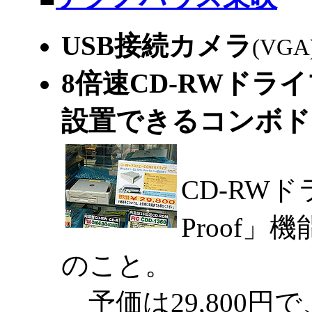
USB接続カメラ
(VGA
8倍速CD-RWドラ
設置できるコンボ
CD-RWドラ
Proof」
のこと。
予価は29,800円