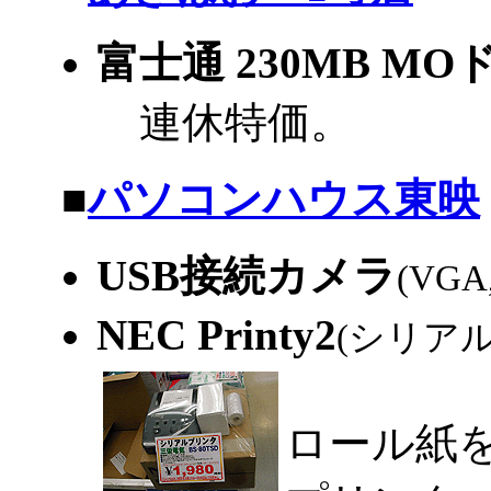
富士通 230MB M
連休特価。
|
■
パソコンハウス東映
USB接続カメラ
(VG
NEC Printy2
(シリア
ロール紙