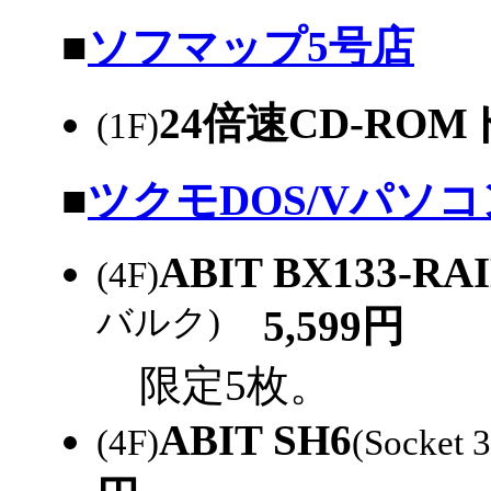
|
■
ソフマップ5号店
24倍速CD-RO
(1F)
|
■
ツクモDOS/Vパソ
ABIT BX133-RA
(4F)
バルク)
5,599円
限定5枚。
ABIT SH6
(4F)
(Socket