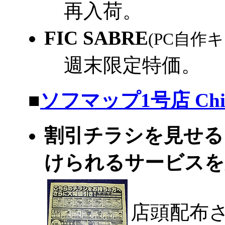
再入荷。
FIC SABRE
(PC自作
週末限定特価。
|
■
ソフマップ1号店 Chic
割引チラシを見せるこ
けられるサービス
店頭配布