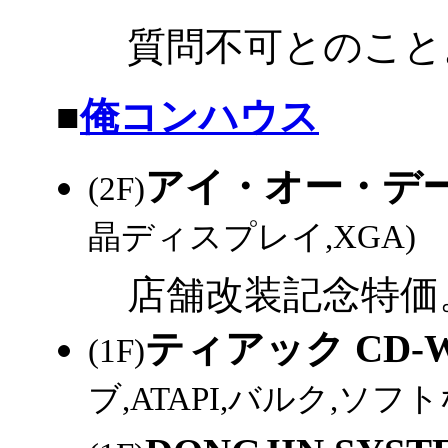
質問不可とのこと
|
■
俺コンハウス
アイ・オー・データ
(2F)
晶ディスプレイ,XGA)
4
店舗改装記念特価
ティアック CD-W
(1F)
ブ,ATAPI,バルク,ソフト