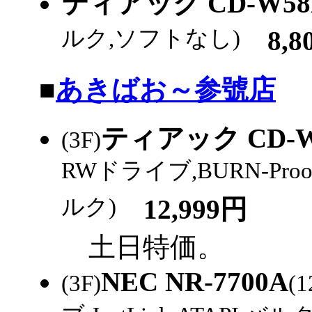
ティアック CD-W58
ルク,ソフトなし)
8,8
|
■
あきばお～参號店
ティアック CD-W
(3F)
RWドライブ,BURN-Proof,
ルク)
12,999円
土日特価。
NEC NR-7700A
(3F)
(