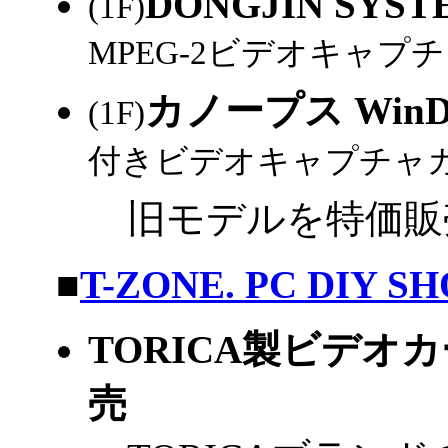
DONGJIN SYST
(1F)
MPEG-2ビデオキャプチャ
カノープス WinD
(1F)
付きビデオキャプチャカ
旧モデルを特価販
|
■
T-ZONE. PC DIY S
TORICA製ビデ
売