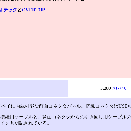
オテック
と
OVERTOP
]
3,280
クレバリー
チベイに内蔵可能な前面コネクタパネル。搭載コネクタはUSB×2とIE
接続用ケーブルと、背面コネクタからの引き回し用ケーブルの
サインも明記されている。