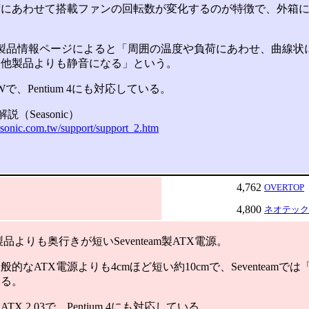
あわせて搭載ファンの回転数が変化するのが特徴で、外箱には「
icの製品情報ページによると「周囲の温度や負荷にあわせ、曲線
る他製品よりも静音になる」という。
で、Pentium 4にも対応している。
（Seasonic）
sonic.com.tw/support/support_2.htm
4,762
OVERTOP
4,800
ネオテック
よりも奥行きが短いSeventeam製ATX電源。
なATX電源よりも4cmほど短い約10cmで、Seventeamでは
いる。
X 2.03で、Pentium 4にも対応している。