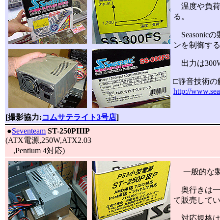
温度や負荷に
る。
Season
ンを制御す
出力は300W
□静音技術の解説
http://www.sea
[撮影協力:
コムサテライト3号店
]
|
●
Seventeam
ST-250PIIIP
(ATX電源,250W,ATX2.03
,Pentium 4対応)
一般的な製品
奥行きは一般的
て販売して
対応規格はAT