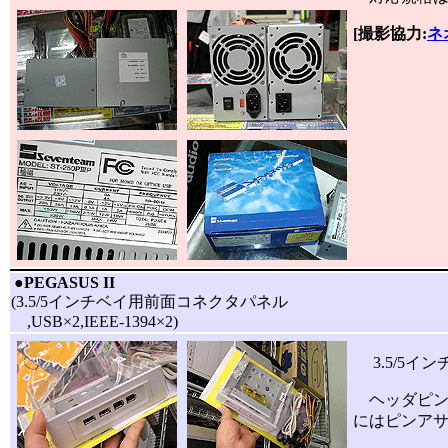
[撮影協力:
ネ
|
●
PEGASUS II
(3.5/5インチベイ用前面コネクタパネル
,USB×2,IEEE-1394×2)
3.5/5イン
ヘッダピン
にはピンア