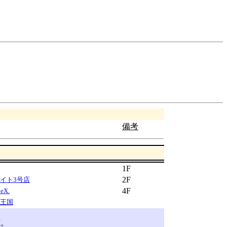
備考
1F
2F
イト3号店
4F
eX.
s王国
源。