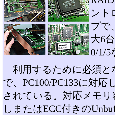
ントロ
プで、
大6
0/1
利用するために必須と
で、PC100/PC133に
されている。対応メモリ容量
しまたはECC付きのUnbu