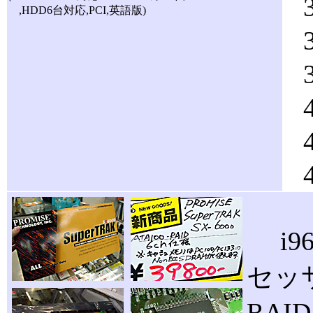
,HDD6台対応,PCI,英語版)
i9
セッサ
RA