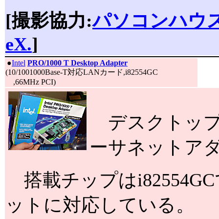
[撮影協力:
パソコンハウ
eX.
]
|
●
Intel
PRO/1000 T Desktop Adapter
(10/1001000Base-T対応LANカード,i82554GC
,66MHz PCI)
デスクトップP
ーサネットア
搭載チップはi82554GCで
ットに対応している。