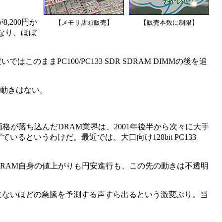
8,200円か
【メモリ店頭販売】
【販売本数に制限】
となり、ほぼ
このままPC100/PC133 SDR SDRAM DIMMの後を追
ど動きはない。
が落ち込んだDRAM業界は、2001年後半から次々に大手
いうわけだ。最近では、大口向け128bit PC133
。
RAM自身の値上がりも円安進行も、この先の動きは不透明
去にないほどの急騰を予測する声すら出るという激変ぶり。当