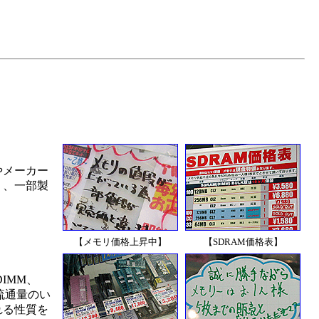
やメーカー
く、一部製
【メモリ価格上昇中】
【SDRAM価格表】
DIMM、
。流通量のい
れる性質を