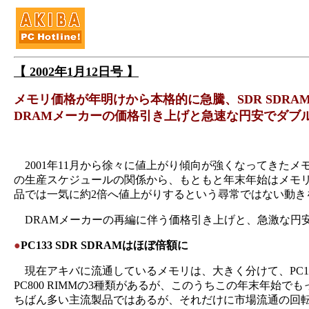
【 2002年1月12日号 】
メモリ価格が年明けから本格的に急騰、SDR SDRA
DRAMメーカーの価格引き上げと急速な円安でダブ
2001年11月から徐々に値上がり傾向が強くなってきた
の生産スケジュールの関係から、もともと年末年始はメモ
品では一気に約2倍へ値上がりするという尋常ではない動き
DRAMメーカーの再編に伴う価格引き上げと、急激な円
●
PC133 SDR SDRAMはほぼ倍額に
現在アキバに流通しているメモリは、大きく分けて、PC100/PC133 
PC800 RIMMの3種類があるが、このうちこの年末年始でもっと
ちばん多い主流製品ではあるが、それだけに市場流通の回