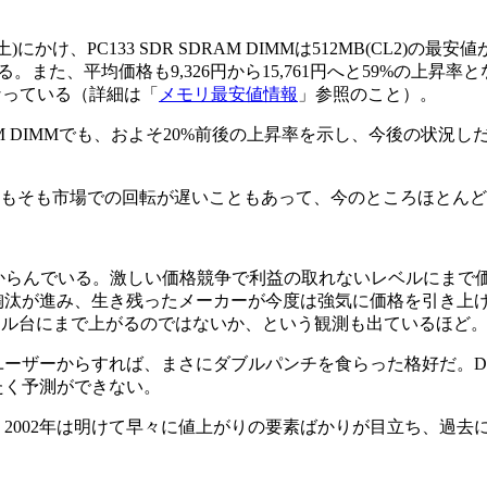
にかけ、PC133 SDR SDRAM DIMMは512MB(CL2)の最安値が
る。また、平均価格も9,326円から15,761円へと59%の上昇率
なっている（詳細は「
メモリ最安値情報
」参照のこと）。
AM DIMMでも、およそ20%前後の上昇率を示し、今後の状況しだいでは
、そもそも市場での回転が遅いこともあって、今のところほとん
らんでいる。激しい価格競争で利益の取れないレベルにまで価格
が進み、生き残ったメーカーが今度は強気に価格を引き上げていると
は5ドル台にまで上がるのではないか、という観測も出ているほど
ーザーからすれば、まさにダブルパンチを食らった格好だ。D
たく予測ができない。
、2002年は明けて早々に値上がりの要素ばかりが目立ち、過