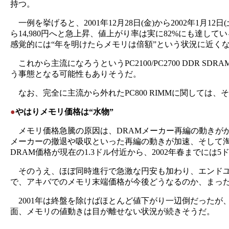
持つ。
一例を挙げると、2001年12月28日(金)から2002年1月12日(土)
ら14,980円へと急上昇、値上がり率は実に82%にも達してい
感覚的には“年を明けたらメモリは倍額”という状況に近く
これから主流になろうというPC2100/PC2700 DDR SDR
う事態となる可能性もありそうだ。
なお、完全に主流から外れたPC800 RIMMに関しては
●
やはりメモリ価格は“水物”
メモリ価格急騰の原因は、DRAMメーカー再編の動きがか
メーカーの撤退や吸収といった再編の動きが加速、そして淘汰
DRAM価格が現在の1.3ドル付近から、2002年春までに
そのうえ、ほぼ同時進行で急激な円安も加わり、エンドユ
で、アキバでのメモリ末端価格が今後どうなるのか、まっ
2001年は終盤を除けばほとんど値下がり一辺倒だったが
面、メモリの値動きは目が離せない状況が続きそうだ。