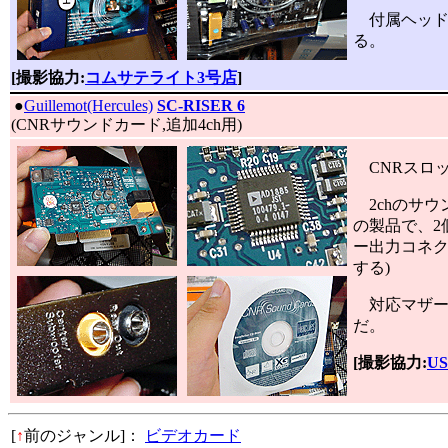
付属ヘッド
る。
[撮影協力:
コムサテライト3号店
]
|
●
Guillemot(Hercules)
SC-RISER 6
(CNRサウンドカード,追加4ch用)
CNRスロ
2chのサウ
の製品で、2
ー出力コネク
する)
対応マザーボ
だ。
[撮影協力:
US
[
↑
前のジャンル]：
ビデオカード