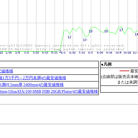
●凡例
安値推移
最安
(点線部は販売店未
安値1万5千円～2万円未満)の最安値推移
または未調
未満(9.5mm厚,5400rpm)の最安値推移
400rpm,UltraATA/100,8MB,FDB,20GB/Platter)の最安値推移