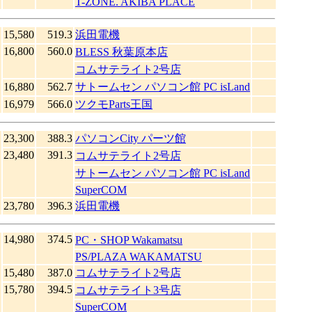
T-ZONE. AKIBA PLACE
15,580
519.3
浜田電機
16,800
560.0
BLESS 秋葉原本店
コムサテライト2号店
16,880
562.7
サトームセン パソコン館 PC isLand
16,979
566.0
ツクモParts王国
23,300
388.3
パソコンCity パーツ館
23,480
391.3
コムサテライト2号店
サトームセン パソコン館 PC isLand
SuperCOM
23,780
396.3
浜田電機
14,980
374.5
PC・SHOP Wakamatsu
PS/PLAZA WAKAMATSU
15,480
387.0
コムサテライト2号店
15,780
394.5
コムサテライト3号店
SuperCOM