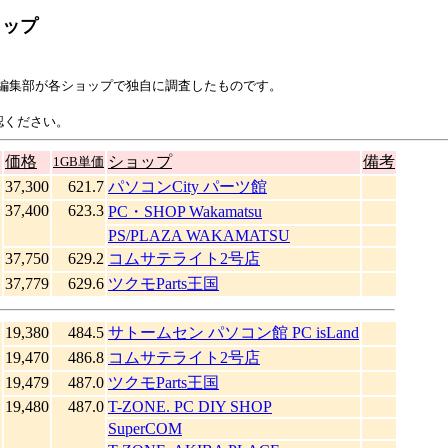
ョップ
ine!編集部が各ショップで独自に調査したものです。
認ください。
価格
ショップ
備考
1GB単価
37,300
621.7
パソコンCity パーツ館
37,400
623.3
PC・SHOP Wakamatsu
PS/PLAZA WAKAMATSU
37,750
629.2
コムサテライト2号店
37,779
629.6
ツクモParts王国
19,380
484.5
サトームセン パソコン館 PC isLand
19,470
486.8
コムサテライト2号店
19,479
487.0
ツクモParts王国
19,480
487.0
T-ZONE. PC DIY SHOP
SuperCOM