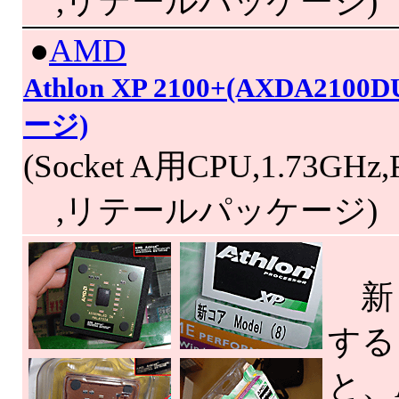
,リテールパッケージ)
|
●
AMD
Athlon XP 2100+(AXDA2
ージ)
(Socket A用CPU,1.73GHz
,リテールパッケージ)
新リ
すると
と、A