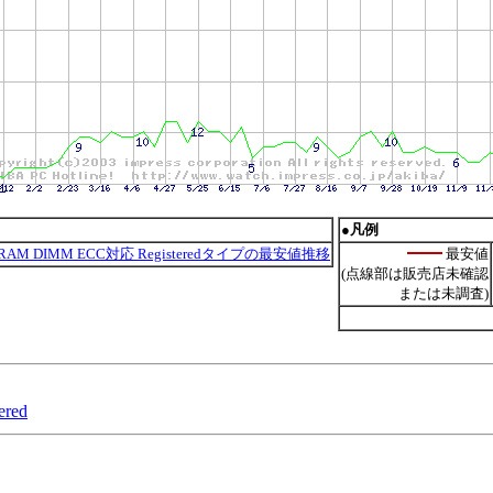
●凡例
 SDRAM DIMM ECC対応 Registeredタイプの最安値推移
最安値
(点線部は販売店未確認
または未調査)
ered