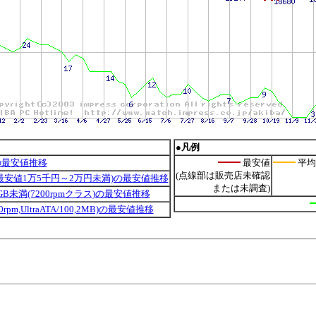
●凡例
の最安値推移
最安値
平均
(点線部は販売店未確認
(最安値1万5千円～2万円未満)の最安値推移
または未調査)
60GB未満(7200rpmクラス)の最安値推移
200rpm,UltraATA/100,2MB)の最安値推移