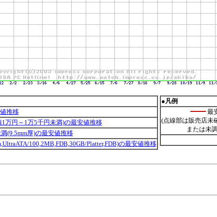
●凡例
安値推移
最
(点線部は販売店未
安値1万円～1万5千円未満)の最安値推移
または未調
B未満(9.5mm厚)の最安値推移
UltraATA/100,2MB,FDB,30GB/Platter,FDB)の最安値推移