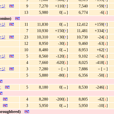
ケージ
9
7,270
+110[
↑
]
7,540
+59[
↑
]
13
5,980
0[→]
6,774
-6[
↓
]
omino)
ケージ
11
11,830
0[→]
12,412
+159[
↑
]
7
10,930
+150[
↑
]
11,481
+334[
↑
]
ケージ
23
10,310
+30[
↑
]
10,730
-24[
↓
]
12
8,950
-30[
↓
]
9,460
-63[
↓
]
10
8,480
0[→]
8,953
+62[
↑
]
ケージ
5
8,560
-120[
↓
]
9,102
-174[
↓
]
4
7,660
-620[
↓
]
8,025
-418[
↓
]
ケージ
3
7,280
－[－]
7,886
－[－]
5
5,880
-80[
↓
]
6,356
-50[
↓
]
ク
5
8,180
0[→]
8,530
-246[
↓
]
4
8,280
-200[
↓
]
8,805
-42[
↓
]
3
5,950
0[→]
5,950
-10[
↓
]
roughbred)