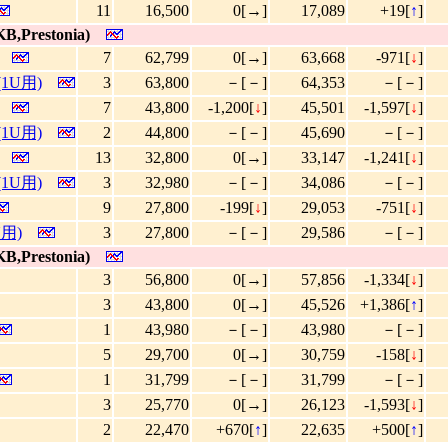
11
16,500
0[→]
17,089
+19[
↑
]
B,Prestonia)
7
62,799
0[→]
63,668
-971[
↓
]
(1U用)
3
63,800
－[－]
64,353
－[－]
7
43,800
-1,200[
↓
]
45,501
-1,597[
↓
]
(1U用)
2
44,800
－[－]
45,690
－[－]
13
32,800
0[→]
33,147
-1,241[
↓
]
(1U用)
3
32,980
－[－]
34,086
－[－]
9
27,800
-199[
↓
]
29,053
-751[
↓
]
U用)
3
27,800
－[－]
29,586
－[－]
B,Prestonia)
3
56,800
0[→]
57,856
-1,334[
↓
]
3
43,800
0[→]
45,526
+1,386[
↑
]
1
43,980
－[－]
43,980
－[－]
5
29,700
0[→]
30,759
-158[
↓
]
1
31,799
－[－]
31,799
－[－]
3
25,770
0[→]
26,123
-1,593[
↓
]
2
22,470
+670[
↑
]
22,635
+500[
↑
]