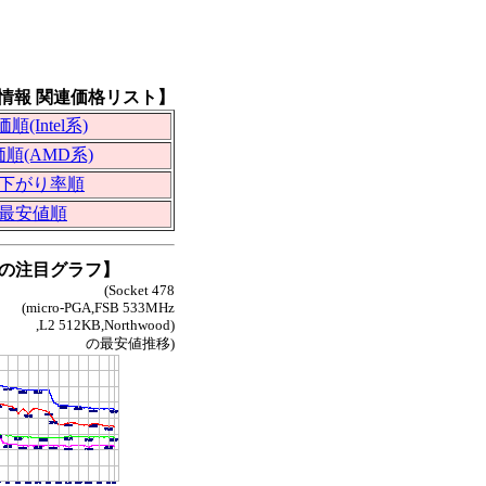
値情報 関連価格リスト】
順(Intel系)
順(AMD系)
下がり率順
最安値順
の注目グラフ】
(Socket 478
(micro-PGA,FSB 533MHz
,L2 512KB,Northwood)
の最安値推移)