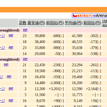
1
店数
最安値(円)
前回比(円)
平均値(円)
前回比(円)
(最安
roughbred)
ケージ
23
39,800
-680[
↓
]
41,589
-302[
↓
]
18
38,400
-600[
↓
]
40,535
-173[
↓
]
ケージ
23
33,800
-980[
↓
]
35,638
-379[
↓
]
14
29,600
-50[
↓
]
30,964
-538[
↓
]
roughbred)
ジ
21
22,450
-230[
↓
]
23,294
-261[
↓
]
11
19,500
-300[
↓
]
21,215
-113[
↓
]
ージ
19
18,450
-350[
↓
]
19,468
-159[
↓
]
9
14,480
-1,000[
↓
]
16,200
-185[
↓
]
ケージ
2
12,200
+3,201[
↑
]
12,590
+2,164[
↑
]
5
11,500
－[－]
11,775
－[－]
ケージ
16
8,670
+90[
↑
]
9,149
+56[
↑
]
9
7,980
+300[
↑
]
8,315
+199[
↑
]