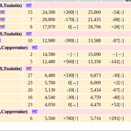
,Tualatin)
15
24,300
+200[
↑
]
25,060
-54[
↓
]
7
20,800
-170[
↓
]
21,435
-68[
↓
]
6
17,970
0[→]
18,796
+28[
↑
]
,Tualatin)
10
12,980
-390[
↓
]
13,588
-87[
↓
]
,Coppermine)
2
14,580
－[－]
15,690
－[－]
5
12,480
+500[
↑
]
13,358
-141[
↓
]
,Tualatin)
27
6,480
+330[
↑
]
6,873
-30[
↓
]
23
5,760
0[→]
6,009
+2[
↑
]
20
5,130
-10[
↓
]
5,434
-67[
↓
]
16
4,540
-30[
↓
]
4,759
-40[
↓
]
23
4,050
0[→]
4,470
+52[
↑
]
,Coppermine)
6
5,560
+780[
↑
]
5,716
+291[
↑
]