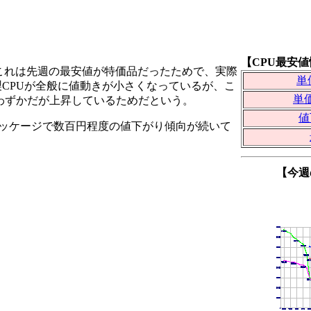
【CPU最安
るが、これは先週の最安値が特価品だったためで、実際
単価
tel製CPUが全般に値動きが小さくなっているが、こ
単価
わずかだが上昇しているためだという。
値
テールパッケージで数百円程度の値下がり傾向が続いて
【今週