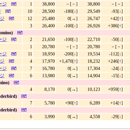
ケージ
1
38,800
－[－]
38,800
－[－]
ジ
10
28,500
-180[
↓
]
29,549
-93[
↓
]
ージ
12
25,480
0[→]
26,747
+42[
↑
]
3
26,400
-100[
↓
]
26,926
+386[
↑
]
omino)
ケージ
2
21,650
-100[
↓
]
22,710
-50[
↓
]
1
20,780
－[－]
20,780
－[－]
ケージ
11
18,950
-200[
↓
]
19,534
-112[
↓
]
ージ
4
17,970
+1,470[
↑
]
18,232
+246[
↑
]
ケージ
7
16,780
0[→]
17,304
-24[
↓
]
ージ
6
13,980
0[→]
14,904
-15[
↓
]
ino)
4
8,170
0[→]
10,123
+959[
↑
]
derbird)
7
5,780
+90[
↑
]
6,289
+14[
↑
]
derbird)
6
3,990
0[→]
4,558
-29[
↓
]