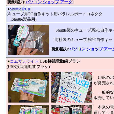
[撮影協力:
パソコン ショップ アーク
]
|
●
Shuttle
PC8
(キューブ系PC自作キット用パラレルポートコネクタ
,Shuttle製品用)
Shuttle製のキューブ系PC自作
同社製のキューブ系PC自作キッ
[撮影協力:
パソコン ショップ アー
|
●
コムサテライト
USB接続電動歯ブラシ
(USB接続電動歯ブラシ)
USBのバ
が発売され
一般的な
販売してい
本来の電動
造してしま