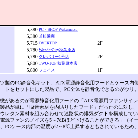
5,380
PC・SHOP Wakamatsu
5,380
若松通商
5,715
2F
OVERTOP
5,780
WonderCity秋葉原店
5,780
2F
クレバリー1号店
5,800
TWO-TOP 秋葉原本店
5,800
1F
フェイス
製のPC静音化キット。ATX電源静音化用フードとケース内
ートをセットにした製品で、PC全体を静音化できるのがウリ
があるのが電源静音化用フードの「ATX電源用ファンサイレ
製品が単に「吸音素材を内貼りしたフード」だったのに対し、
ウレタン素材を組み合わせて迷路状の排気ダクトを構成してい
電源ファンのノイズを5～7dBほど下げることができる」（イ
、PCケース内部の温度が2～8℃上昇するともされているため