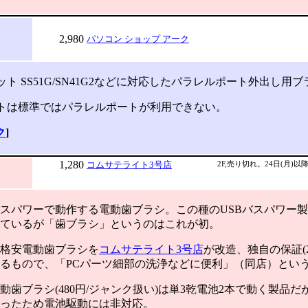
2,980
パソコン ショップ アーク
キット SS51G/SN41G2などに対応したパラレルポート外出し用
トは標準ではパラレルポートが利用できない。
ク
]
1,280
コムサテライト3号店
2F,売り切れ。24日(月)
スパワーで動作する電動歯ブラシ。この種のUSBバスパワー
ているが「歯ブラシ」というのはこれが初。
格安電動歯ブラシを
コムサテライト3号店
が改造、独自の保証(
るもので、「PCパーツ細部の洗浄などに便利」（同店）とい
歯ブラシ(480円/ジャンク扱い)は単3乾電池2本で動く製品だ
ったため電池駆動には非対応。