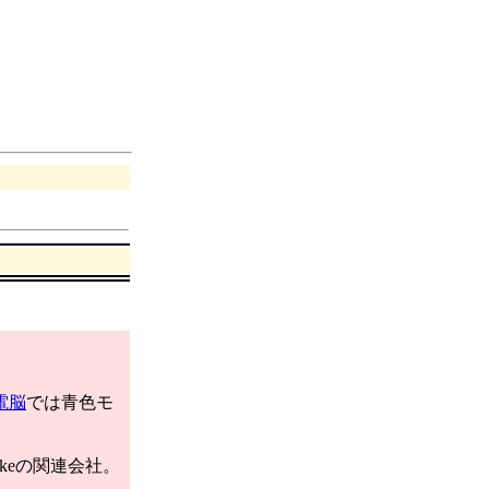
電脳
では青色モ
akeの関連会社。