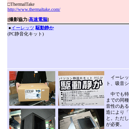
□ThermalTake
http://www.thermaltake.com/
[撮影協力:
高速電脳
]
|
●
イーレッツ
駆動静か
(PC静音化キット)
イーレッツ
ト、吸音シ
中でも特徴
までの同種
音性のある
造により「
と。ただし
が必要。