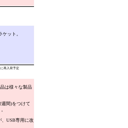
ブラケット。
以降に再入荷予定
製品は様々な製品
2週間)をつけて
う。
が、USB専用に改