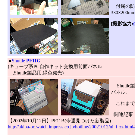
付属の防音
330×20
[撮影協力:
|
●
Shuttle
PF11G
(キューブ系PC自作キット交換用前面パネル
,Shuttle製品用,緑色発光)
Shuttl
パネル。
これまで
□関連記事
【2002年10月12日】PF11B(今週見つけた新製品)
http://akiba-pc.watch.impress.co.jp/hotline/20021012/ni_i_zz.html