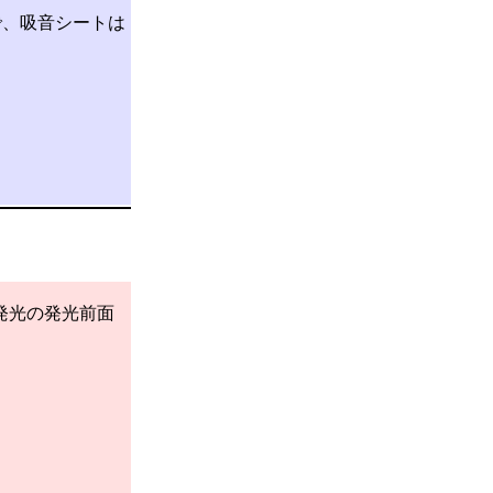
枚で、吸音シートは
緑色発光の発光前面