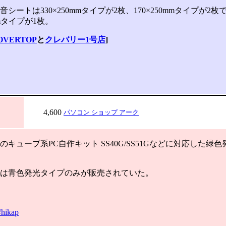
シートは330×250mmタイプが2枚、170×250mmタイプが2
0mmタイプが1枚。
OVERTOP
と
クレバリー1号店
]
4,600
パソコン ショップ アーク
e製のキューブ系PC自作キット SS40G/SS51Gなどに対応した
は青色発光タイプのみが販売されていた。
#hikap