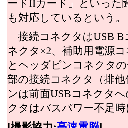
ードIIカード」といっ
も対応しているという。
接続コネクタはUSB B
ネクタ×2、補助用電源コ
とヘッダピンコネクタの
部の接続コネクタ（排他
ンは前面USBコネクタ
クタはバスパワー不足時
[撮影協力:
高速電脳
]