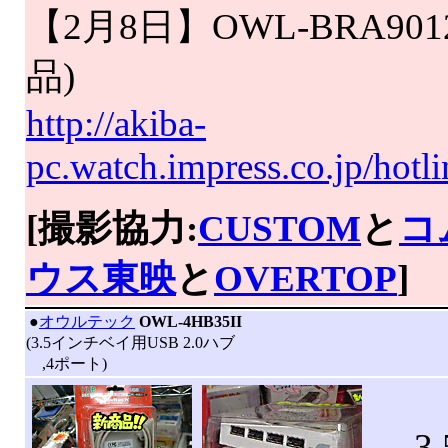
【2月8日】OWL-BRA901
品)
http://akiba-
pc.watch.impress.co.jp/hot
[撮影協力:
CUSTOM
と
コ
ウス東映
と
OVERTOP
]
|
●
オウルテック
OWL-4HB35II
(3.5インチベイ用USB 2.0ハブ
,4ポート)
3.