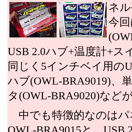
ネル
今回
(O
USB 2.0ハブ+温度計+ス
同じく5インチベイ用のUSB 
ハブ(OWL-BRA9019
タ(OWL-BRA9020)
中でも特徴的なのはパ
OWL-BRA9015と、USB