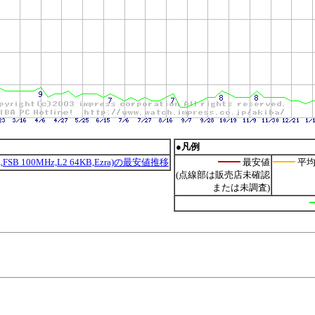
●凡例
PGA,FSB 100MHz,L2 64KB,Ezra)の最安値推移
最安値
平均
(点線部は販売店未確認
または未調査)