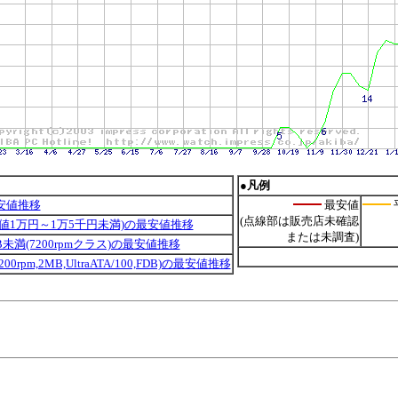
●凡例
安値推移
最安値
(点線部は販売店未確認
安値1万円～1万5千円未満)の最安値推移
または未調査)
GB未満(7200rpmクラス)の最安値推移
 (7200rpm,2MB,UltraATA/100,FDB)の最安値推移