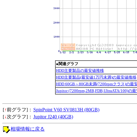
●関連グラフ
HDD主要製品の最安値推移
HDD主要製品(最安値1万円未満)の最安値推移
HDD 60GB～80GB未満(7200rpmクラス)の
Jupitor (7200rpm,2MB,FDB,UltraATA/100
[
↑
前グラフ]：
SpinPoint V60 SV0813H (80GB)
[
↓
次グラフ]：
Jupitor J240 (40GB)
相場情報に戻る