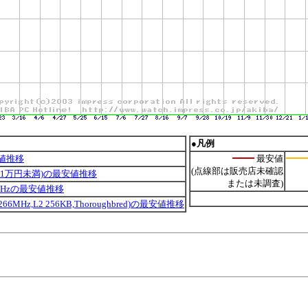
●凡例
値推移
最安値
(点線部は販売店未確認
値1万円未満)の最安値推移
または未調査)
66MHzの最安値推移
SB 266MHz,L2 256KB,Thoroughbred)の最安値推移