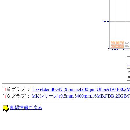
[
↑
前グラフ]：
Travelstar 40GN (9.5mm,4200rpm,UltraATA/1
[
↓
次グラフ]：
MKシリーズ (9.5mm,5400rpm,16MB,FDB,20GB
相場情報に戻る