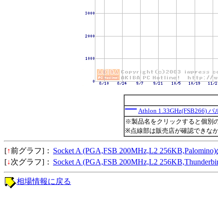
Athlon 1.33GHz(FSB266) 
※製品名をクリックすると個別
※点線部は販売店が確認できな
[
↑
前グラフ]：
Socket A (PGA,FSB 200MHz,L2 256KB,Palo
[
↓
次グラフ]：
Socket A (PGA,FSB 200MHz,L2 256KB,Thund
相場情報に戻る