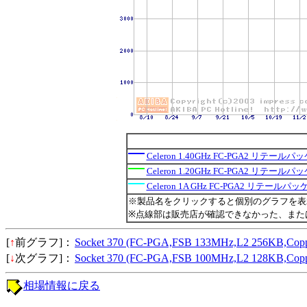
Celeron 1.40GHz FC-PGA2 リテール
Celeron 1.20GHz FC-PGA2 リテール
Celeron 1A GHz FC-PGA2 リテールパ
※製品名をクリックすると個別のグラフを表
※点線部は販売店が確認できなかった、また
[
↑
前グラフ]：
Socket 370 (FC-PGA,FSB 133MHz,L2 256KB
[
↓
次グラフ]：
Socket 370 (FC-PGA,FSB 100MHz,L2 128KB
相場情報に戻る