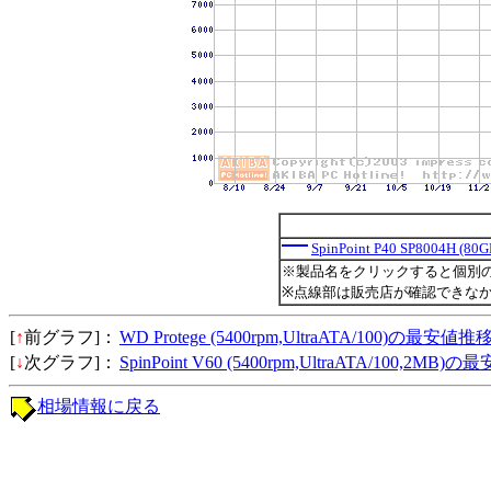
SpinPoint P40 SP8004H (80G
※製品名をクリックすると個別
※点線部は販売店が確認できな
[
↑
前グラフ]：
WD Protege (5400rpm,UltraATA/100)の最安値推
[
↓
次グラフ]：
SpinPoint V60 (5400rpm,UltraATA/100,2MB
相場情報に戻る