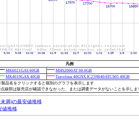
凡例
MK6021GAS 60GB
MHS2060AT 60.0GB
MK4019GAX 40GB
Travelstar 40GNX IC25N040ATCS05 40GB
※製品名をクリックすると個別のグラフを表示します
※点線部は販売店が確認できなかった、または調査データがないことを示しま
円未満)の最安値推移
最安値推移