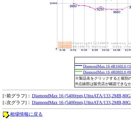
DiamondMax 16 4R160L0 (1
DiamondMax 16 4R080L0 (8
※製品名をクリックすると個別
※点線部は販売店が確認できな
[
↑
前グラフ]：
DiamondMax 16 (5400rpm,UltraATA/133,2MB,
[
↓
次グラフ]：
DiamondMax 16 (5400rpm,UltraATA/133,2MB,
相場情報に戻る